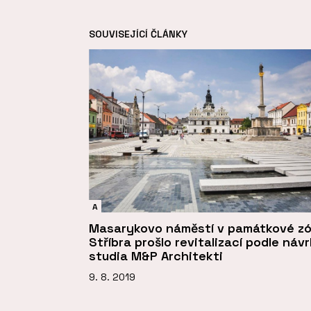
SOUVISEJÍCÍ ČLÁNKY
A
Masarykovo náměstí v památkové z
Stříbra prošlo revitalizací podle náv
studia M&P Architekti
9. 8. 2019