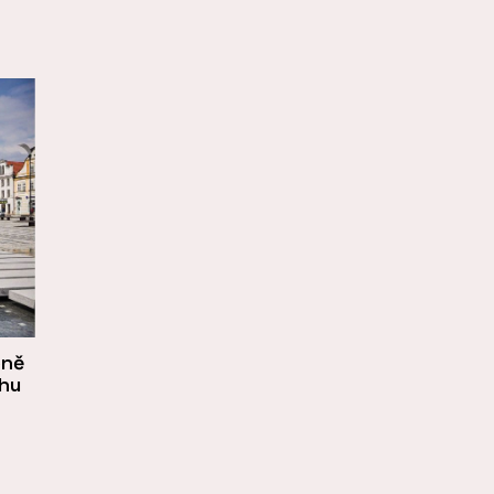
óně
rhu