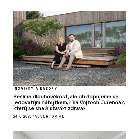
NOVINKY A NÁZORY
Řešíme dlouhověkost, ale obklopujeme se
jedovatým nábytkem, říká Vojtěch Juřenčák,
který se snaží stavět zdravě
24. 6. 2026 /
ADVERTORIAL