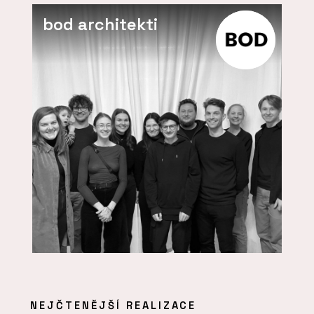
bod architekti
NEJČTENĚJŠÍ REALIZACE