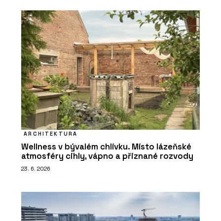
ARCHITEKTURA
Wellness v bývalém chlívku. Místo lázeňské
atmosféry cihly, vápno a přiznané rozvody
23. 6. 2026