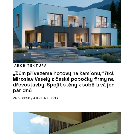
ARCHITEKTURA
„Dům přivezeme hotový na kamionu,“ říká
Miroslav Veselý z české pobočky firmy na
dřevostavby. Spojit stěny k sobě trvá jen
pár dnů
24. 2. 2026 /
ADVERTORIAL