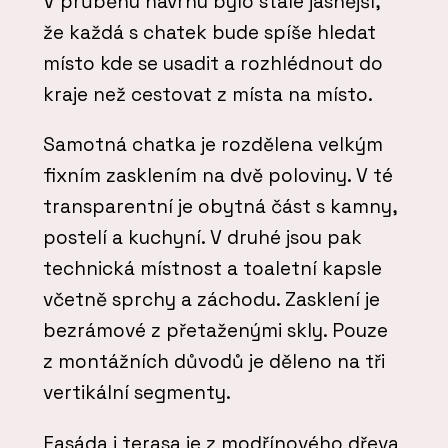
V průběhu návrhu bylo stále jasnější,
že každá s chatek bude spíše hledat
místo kde se usadit a rozhlédnout do
kraje než cestovat z místa na místo.
Samotná chatka je rozdělena velkým
fixním zasklením na dvě poloviny. V té
transparentní je obytná část s kamny,
postelí a kuchyní. V druhé jsou pak
technická místnost a toaletní kapsle
včetně sprchy a záchodu. Zasklení je
bezrámové z přetaženými skly. Pouze
z montážních důvodů je děleno na tři
vertikální segmenty.
Fasáda i terasa je z modřínového dřeva