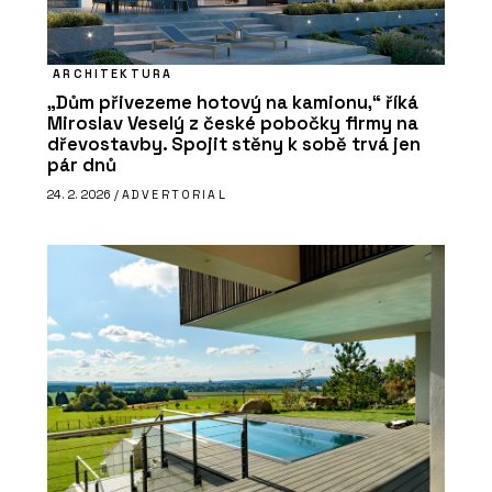
ARCHITEKTURA
„Dům přivezeme hotový na kamionu,“ říká
Miroslav Veselý z české pobočky firmy na
dřevostavby. Spojit stěny k sobě trvá jen
pár dnů
24. 2. 2026 /
ADVERTORIAL