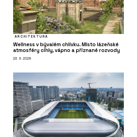
ARCHITEKTURA
Wellness v bývalém chlívku. Místo lázeňské
atmosféry cihly, vápno a přiznané rozvody
23. 6. 2026