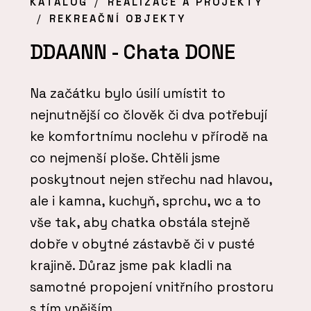
KATALOG
REALIZACE A PROJEKTY
REKREAČNÍ OBJEKTY
DDAANN - Chata DONE
Na začátku bylo úsilí umístit to
nejnutnější co člověk či dva potřebují
ke komfortnímu noclehu v přírodě na
co nejmenší ploše. Chtěli jsme
poskytnout nejen střechu nad hlavou,
ale i kamna, kuchyň, sprchu, wc a to
vše tak, aby chatka obstála stejně
dobře v obytné zástavbě či v pusté
krajině. Důraz jsme pak kladli na
samotné propojení vnitřního prostoru
s tím vnějším.