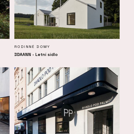
RODINNÉ DOMY
DDAANN - Letní sídlo