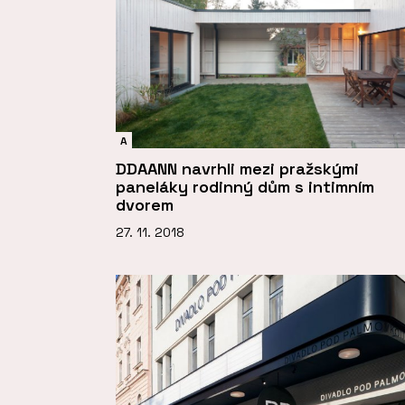
A
DDAANN navrhli mezi pražskými
paneláky rodinný dům s intimním
dvorem
27. 11. 2018