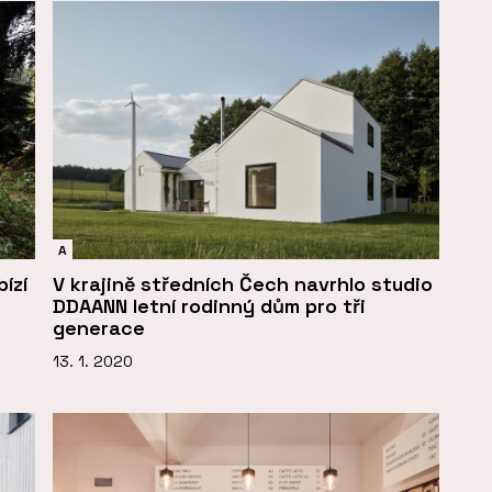
A
ízí
V krajině středních Čech navrhlo studio
DDAANN letní rodinný dům pro tři
generace
13. 1. 2020