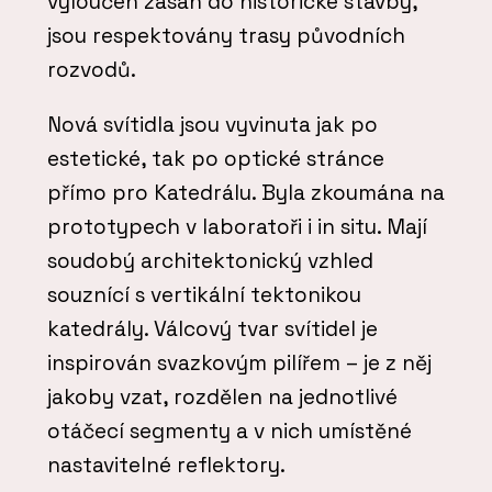
vyloučen zásah do historické stavby,
jsou respektovány trasy původních
rozvodů.
Nová svítidla jsou vyvinuta jak po
estetické, tak po optické stránce
přímo pro Katedrálu. Byla zkoumána na
prototypech v laboratoři i in situ. Mají
soudobý architektonický vzhled
souznící s vertikální tektonikou
katedrály. Válcový tvar svítidel je
inspirován svazkovým pilířem – je z něj
jakoby vzat, rozdělen na jednotlivé
otáčecí segmenty a v nich umístěné
nastavitelné reflektory.