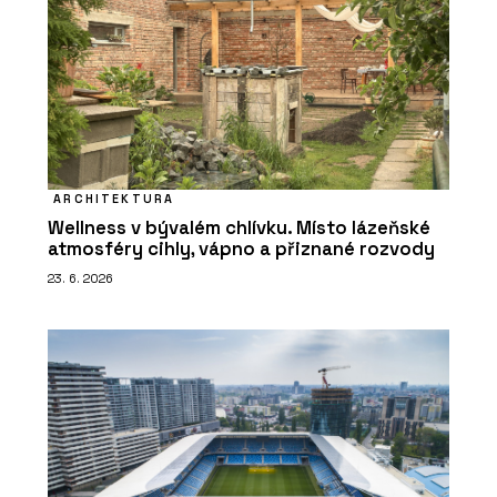
ARCHITEKTURA
Wellness v bývalém chlívku. Místo lázeňské
atmosféry cihly, vápno a přiznané rozvody
23. 6. 2026