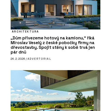
ARCHITEKTURA
„Dům přivezeme hotový na kamionu,“ říká
Miroslav Veselý z české pobočky firmy na
dřevostavby. Spojit stěny k sobě trvá jen
pár dnů
24. 2. 2026 /
ADVERTORIAL