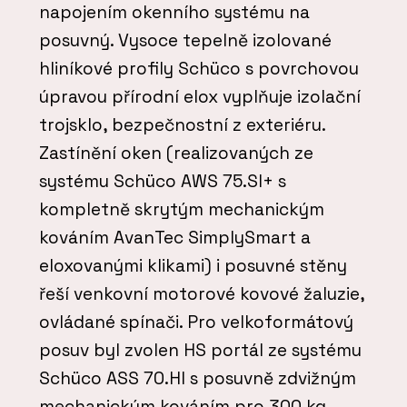
napojením okenního systému na
posuvný. Vysoce tepelně izolované
hliníkové profily Schüco s povrchovou
úpravou přírodní elox vyplňuje izolační
trojsklo, bezpečnostní z exteriéru.
Zastínění oken (realizovaných ze
systému Schüco AWS 75.SI+ s
kompletně skrytým mechanickým
kováním AvanTec SimplySmart a
eloxovanými klikami) i posuvné stěny
řeší venkovní motorové kovové žaluzie,
ovládané spínači. Pro velkoformátový
posuv byl zvolen HS portál ze systému
Schüco ASS 70.HI s posuvně zdvižným
mechanickým kováním pro 300 kg