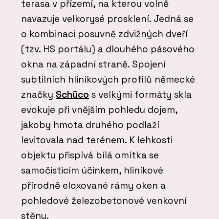
terasa v přízemí, na kterou volně
navazuje velkorysé prosklení. Jedná se
o kombinaci posuvně zdvižných dveří
(tzv. HS portálu) a dlouhého pásového
okna na západní straně. Spojení
subtilních hliníkových profilů německé
značky
Schüco
s velkými formáty skla
evokuje při vnějším pohledu dojem,
jakoby hmota druhého podlaží
levitovala nad terénem. K lehkosti
objektu přispívá bílá omítka se
samočisticím účinkem, hliníkové
přírodně eloxované rámy oken a
pohledové železobetonové venkovní
stěny.