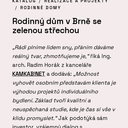
KATALOG
REALIZACE A PROJEKTY
RODINNÉ DOMY
Rodinný dům v Brně se
zelenou střechou
„Rádi plníme lidem sny, přáním dáváme
reálný tvar, zhmotňujeme je,“
říká Ing.
arch. Radim Horák z kanceláře
KAMKAB!NET
a dodává:
„Možnost
vyhovět osobním představám klienta je
výhodou projektů individuálního
bydlení. Základ tvoří kvalitní a
neuspěchaná studie, kde je čas si vše v
klidu promyslet.“
Jak podotýká sám
investor, vzájemný dialog s