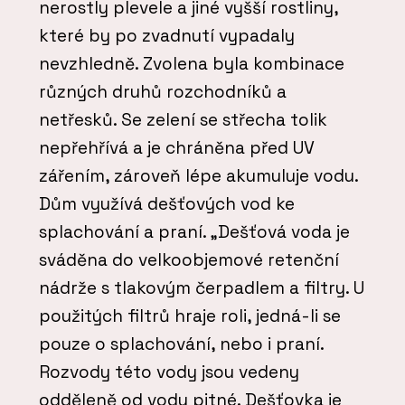
nerostly plevele a jiné vyšší rostliny,
které by po zvadnutí vypadaly
nevzhledně. Zvolena byla kombinace
různých druhů rozchodníků a
netřesků. Se zelení se střecha tolik
nepřehřívá a je chráněna před UV
zářením, zároveň lépe akumuluje vodu.
Dům využívá dešťových vod ke
splachování a praní. „Dešťová voda je
sváděna do velkoobjemové retenční
nádrže s tlakovým čerpadlem a filtry. U
použitých filtrů hraje roli, jedná-li se
pouze o splachování, nebo i praní.
Rozvody této vody jsou vedeny
odděleně od vody pitné. Dešťovka je