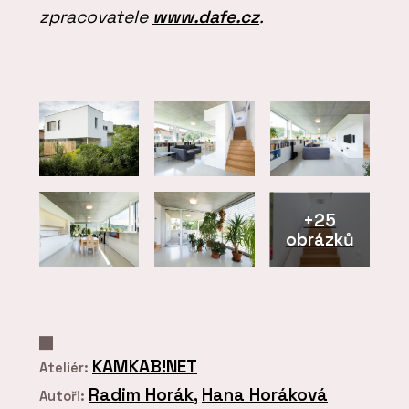
zpracovatele
www.dafe.cz
.
+25
obrázků
KAMKAB!NET
Ateliér:
Radim Horák
,
Hana Horáková
Autoři: