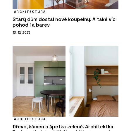
ČLÁNKY
Pražský Fragment získal druhé místo
ARCHITEKTURA
v kategorii inovace v mezinárodní
Starý dům dostal nové koupelny. A také víc
soutěži Gypsum Trophy
pohodlí a barev
15. 12. 2023
PRODUKTY
Profikalkulátor Rigips
ARCHITEKTURA
Dřevo, kámen a špetka zelené. Architektka