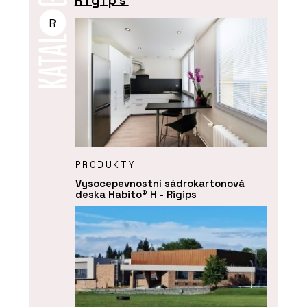
Rigips
R
PRODUKTY
Vysocepevnostní sádrokartonová
deska Habito® H - Rigips