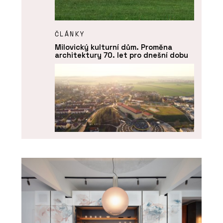
ČLÁNKY
Milovický kulturní dům. Proměna
architektury 70. let pro dnešní dobu
ČLÁNKY
Líbeznice věří architektům. Nový
školní pavilon přirozeně zapadá do
krajiny i struktury obce