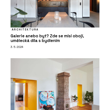
ARCHITEKTURA
Galerie anebo byt? Zde se mísí obojí,
umělecká díla s bydlením
PRODUKTY
3. 5. 2024
Konstrukční sádrokartonová deska
RigiStabil - Rigips