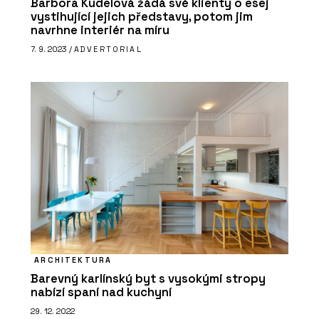
Barbora Kudelová žádá své klienty o esej
vystihující jejich představy, potom jim
navrhne interiér na míru
7. 9. 2023 /
ADVERTORIAL
PRODUKTY
Suché podlahy RigiStabil - Rigips
ARCHITEKTURA
PRODUKTY
Barevný karlínský byt s vysokými stropy
Akustické kazetové podhledy
nabízí spaní nad kuchyní
Eurocoustic - Rigips
29. 12. 2022