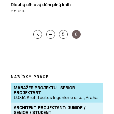
Dlouhý cihlový dům plný knih
7. 11. 2014
←
↖
5
6
NABÍDKY PRÁCE
MANAŽER PROJEKTU - SENIOR
PROJEKTANT
LOXIA Architectes Ingenierie s.r.o., Praha
ARCHITEKT-PROJEKTANT: JUNIOR /
SENIOR / STUDENT