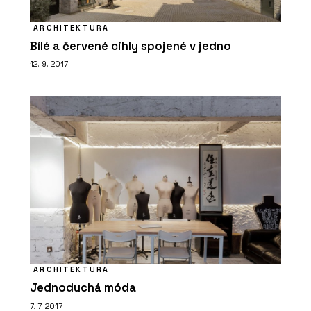
Od balíků po osobní věci. Česká firma
ukazuje, že výdejní boxy mohou
fungovat i jinak a přitom vypadat
ARCHITEKTURA
dobře
Bílé a červené cihly spojené v jedno
12. 9. 2017
ARCHITEKTURA
Jednoduchá móda
7. 7. 2017