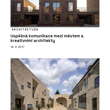
ARCHITEKTURA
Uspěšná komunikace mezi městem a
PRODUKTY
kreativními architekty
Multifunkční skříňky pro kanceláře a
14. 9. 2017
budovy - Blocks
ČLÁNKY