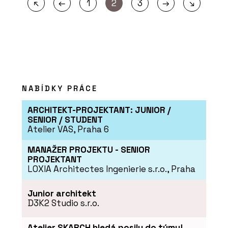
←
→
↖
1
2
3
↘
NABÍDKY PRÁCE
ARCHITEKT-PROJEKTANT: JUNIOR /
SENIOR / STUDENT
Atelier VAS, Praha 6
MANAŽER PROJEKTU - SENIOR
PROJEKTANT
LOXIA Architectes Ingenierie s.r.o., Praha
Junior architekt
D3K2 Studio s.r.o.
Atelier SKARCH hledá posilu do týmu!