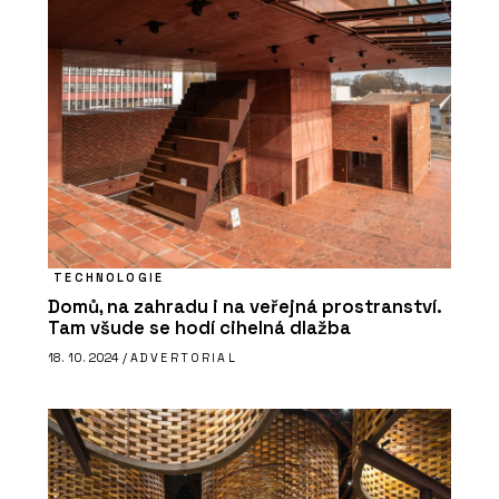
PRODUKTY
Vypínače a zásuvky DECENTE - OBZOR
TECHNOLOGIE
Domů, na zahradu i na veřejná prostranství.
O FIRMĚ
Tam všude se hodí cihelná dlažba
OBZOR
18. 10. 2024 /
ADVERTORIAL