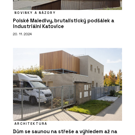
NOVINKY A NÁZORY
Polské Maledivy, brutalistický podšálek a
industriální Katovice
20. 11. 2024
PRODUKTY
Vypínače a zásuvky RETRO - OBZOR
ČLÁNKY
Moderní pojetí páčkových vypínačů
ARCHITEKTURA
NEXA z tradičních materiálů
Dům se saunou na střeše a výhledem až na