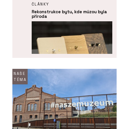
ČLÁNKY
Rekonstrukce bytu, kde múzou byla
příroda
NAŠE
TÉMA
PRODUKTY
Vypínače a zásuvky NEXA QUADRO -
OBZOR