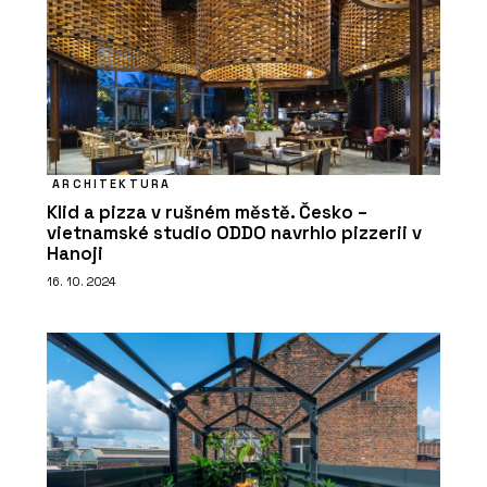
ČLÁNKY
Šest dekád na OBZORu: Od cibule k
originálním vypínačům
ARCHITEKTURA
Klid a pizza v rušném městě. Česko –
vietnamské studio ODDO navrhlo pizzerii v
Hanoji
16. 10. 2024