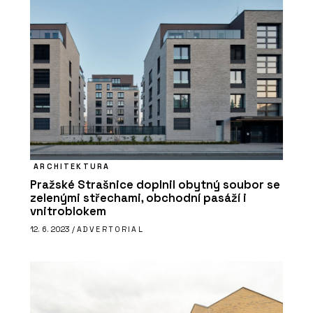
Ambasadorkou ELK se stala Ester
Ledecká
ARCHITEKTURA
PRODUKTY
Pražské Strašnice doplnil obytný soubor se
zelenými střechami, obchodní pasáží i
Dům do svahu Hillside - ELK
vnitroblokem
12. 6. 2023 /
ADVERTORIAL