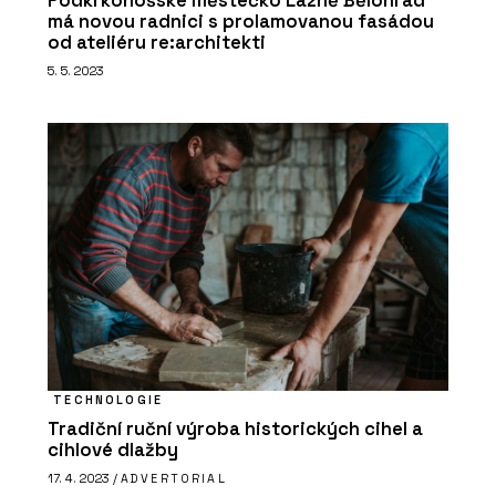
Podkrkonošské městečko Lázně Bělohrad
má novou radnici s prolamovanou fasádou
od ateliéru re:architekti
5. 5. 2023
TECHNOLOGIE
Tradiční ruční výroba historických cihel a
cihlové dlažby
17. 4. 2023 /
ADVERTORIAL