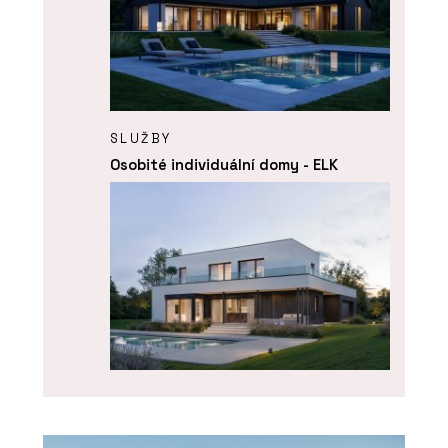
SLUŽBY
Osobité individuální domy - ELK
ČLÁNKY
Rakouský lídr ve výstavbě
dřevostaveb míří do Česka.