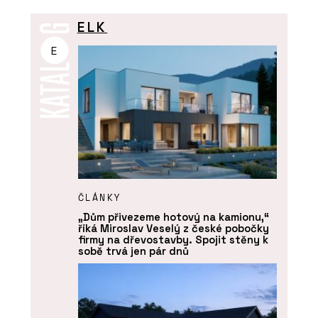
ELK
E
ČLÁNKY
„Dům přivezeme hotový na kamionu,“
říká Miroslav Veselý z české pobočky
firmy na dřevostavby. Spojit stěny k
sobě trvá jen pár dnů