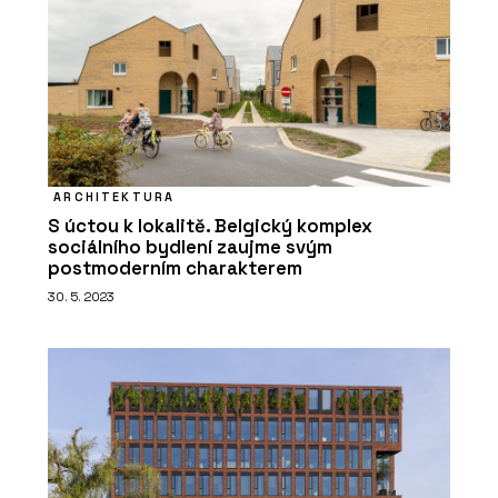
O FIRMĚ
ELK
ARCHITEKTURA
S úctou k lokalitě. Belgický komplex
sociálního bydlení zaujme svým
postmoderním charakterem
30. 5. 2023
PRODUKTY
Platforma Timber Academy - ELK