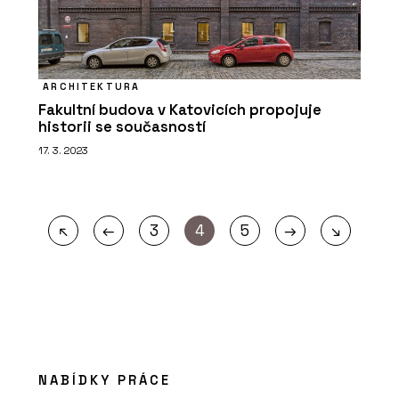
ARCHITEKTURA
Fakultní budova v Katovicích propojuje
historii se současností
17. 3. 2023
←
→
↖
3
4
5
↘
NABÍDKY PRÁCE