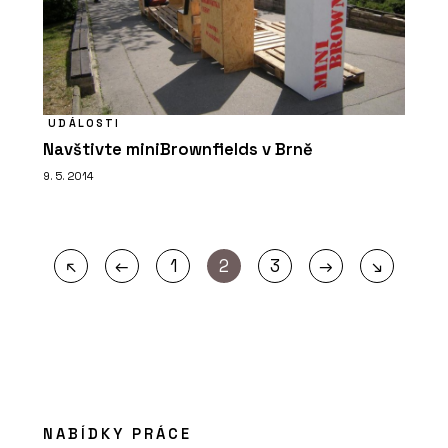
UDÁLOSTI
Navštivte miniBrownfields v Brně
9. 5. 2014
←
→
↖
1
2
3
↘
NABÍDKY PRÁCE