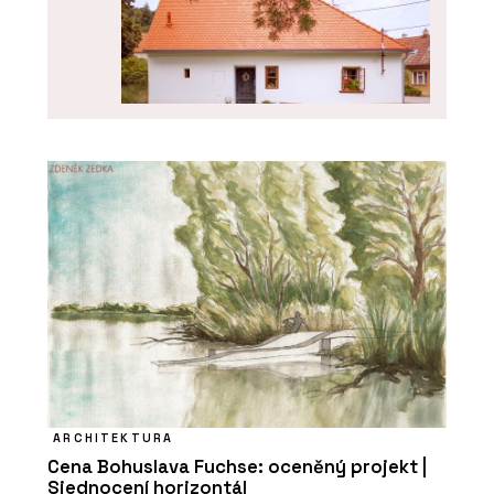
O FIRMĚ
Hlinaři
ARCHITEKTURA
Cena Bohuslava Fuchse: oceněný projekt |
SLUŽBY
Sjednocení horizontál