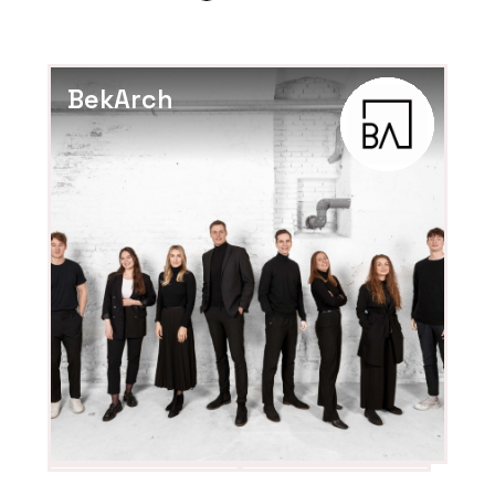
BekArch