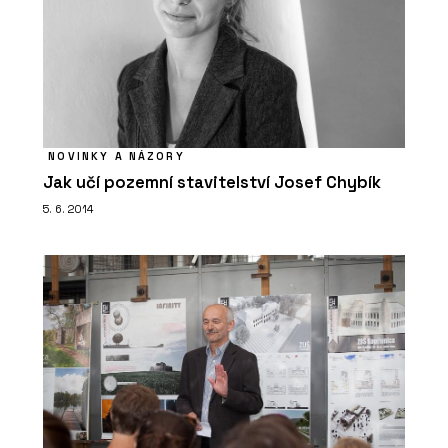
ČLÁNKY
NOVINKY A NÁZORY
Jak učí pozemní stavitelství Josef Chybík
Rekonstrukce historického domu s
vápennou omítkou, která ctí tradici
5. 6. 2014
SLUŽBY