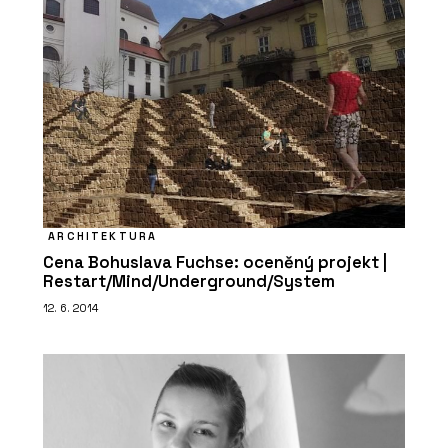
ČLÁNKY
Obývací pokoj z hlíny. Hliněné omítky
jsou útulné a dají se snadno
recyklovat
ARCHITEKTURA
Cena Bohuslava Fuchse: oceněný projekt |
Restart/Mind/Underground/System
12. 6. 2014
SLUŽBY
Rekonstrukce - Hlinaři