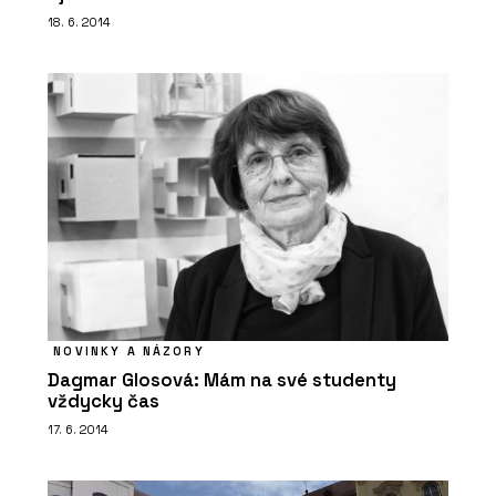
Hliněné omítky - Hlinaři
18. 6. 2014
SLUŽBY
Vápenné fasády a omítky - Hlinaři
NOVINKY A NÁZORY
Dagmar Glosová: Mám na své studenty
vždycky čas
17. 6. 2014