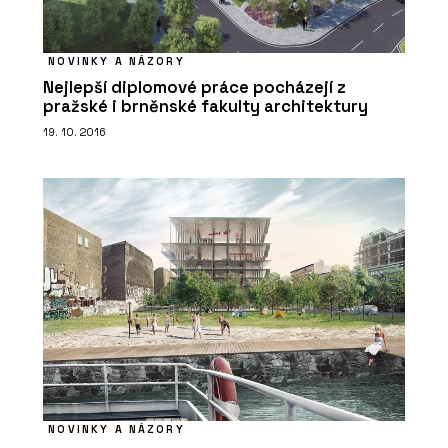
NOVINKY A NÁZORY
Nejlepší diplomové práce pocházejí z
ČLÁNKY
pražské i brněnské fakulty architektury
Dovolená v Krkonoších v roubence u
19. 10. 2016
kachlových kamen. Chalupa má
vlastní vinný sklípek a v okolí šumí
potok a lesy
SLUŽBY
NOVINKY A NÁZORY
Návrh a realizace interiéru roubenky