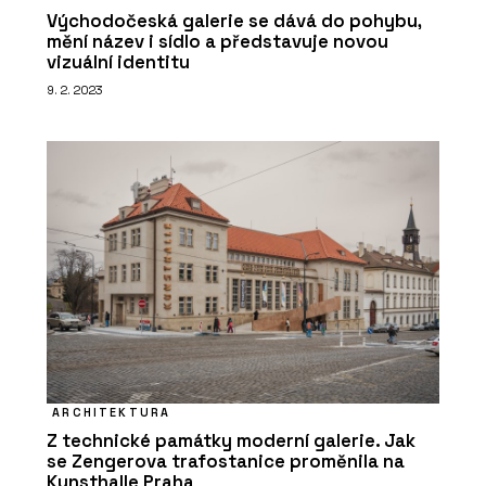
Východočeská galerie se dává do pohybu,
mění název i sídlo a představuje novou
vizuální identitu
9. 2. 2023
ČLÁNKY
Zvenku moderní a účelná
architektura, uvnitř kvalitní prostory
pro výuku a velkorysé atrium – novou
budovu ekonomické fakulty v Ostravě
brzy zaplní studenti
ARCHITEKTURA
Z technické památky moderní galerie. Jak
se Zengerova trafostanice proměnila na
Kunsthalle Praha