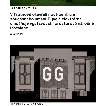
PRODUKTY
ARCHITEKTURA
Aplikace Twinmotion - CEGRA
V Trutnově otevřeli nové centrum
současného umění. Bývalá elektrárna
umožňuje vystavovat i prostorově náročné
instalace
6. 6. 2023
ČLÁNKY
Nová verze vizualizačního programu
Twinmotion přináší funkce a
vylepšení, která ocení architekti
NOVINKY A NÁZORY