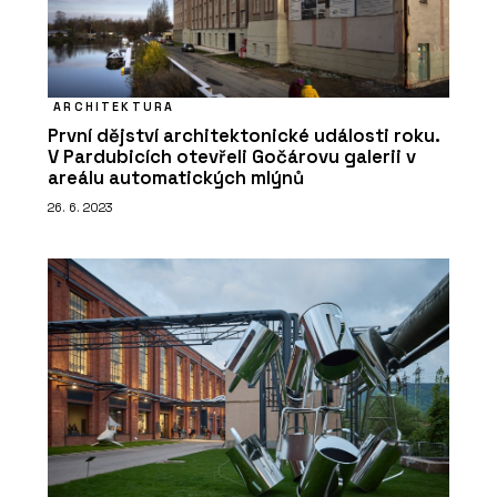
ARCHITEKTURA
První dějství architektonické události roku.
V Pardubicích otevřeli Gočárovu galerii v
areálu automatických mlýnů
ČLÁNKY
26. 6. 2023
Výukový portál CEGRA Learn –
archicadovské know-how přímo od
zdroje