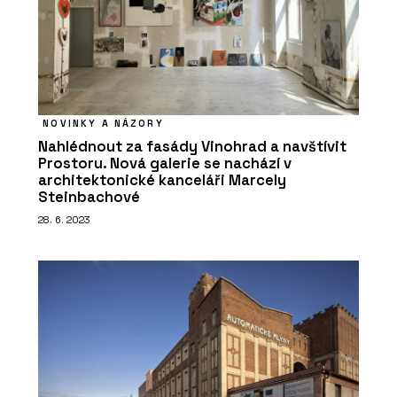
ČLÁNKY
Nový parkovací dům v Ostravě bude
mít hřiště na střeše a nabídne místa
pro auta, lidi i zeleň
NOVINKY A NÁZORY
Nahlédnout za fasády Vinohrad a navštívit
Prostoru. Nová galerie se nachází v
architektonické kanceláři Marcely
Steinbachové
28. 6. 2023
PRODUKTY
Program Artlantis RT²