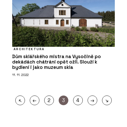
ARCHITEKTURA
Dům sklářského mistra na Vysočině po
dekádách chátrání opět ožil. Slouží k
bydlení i jako muzeum skla
11. 11. 2022
←
→
↖
2
3
4
↘