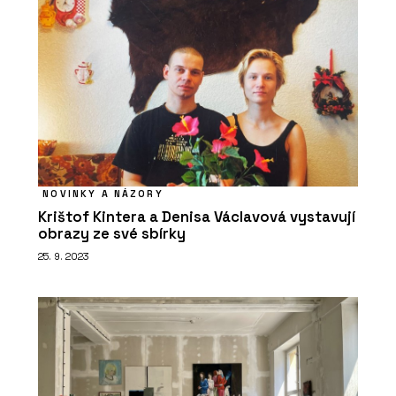
ARCHICAD 29 – „bimování“ prakticky a
jednoduše
NOVINKY A NÁZORY
Krištof Kintera a Denisa Václavová vystavují
O FIRMĚ
obrazy ze své sbírky
Centrum pro podporu počítačové
25. 9. 2023
grafiky ČR (CEGRA)