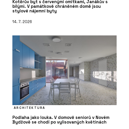
Kotěrův byt s červenými omítkami, Janákův s
bílými. V památkově chráněném domě jsou
stylové nájemní byty
14. 7. 2026
ARCHITEKTURA
Podlaha jako louka. V domově seniorů v Novém
Bydžově se chodí po vylisovaných květinách