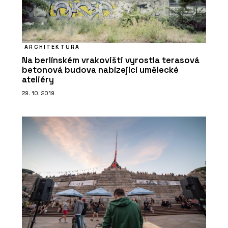
ARCHITEKTURA
Na berlínském vrakovišti vyrostla terasová
betonová budova nabízející umělecké
ateliéry
PRODUKTY
29. 10. 2019
Kuchyňská baterie Mythos
Masterpiece - Franke
PRODUKTY