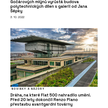
Gočárových mlýnů vyrůstá budova
polytechnických dílen s galerií od Jana
Šépky
3. 10. 2022
NOVINKY A NÁZORY
Dráha, na které Fiat 500 nahradilo umění.
Před 20 lety dokončil Renzo Piano
přestavbu avantgardní továrny