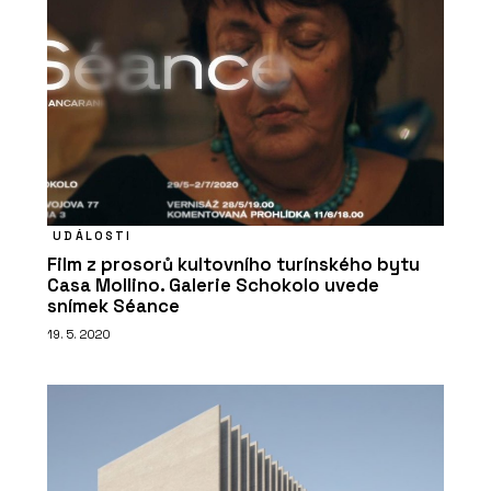
Nerezový dřez Box Pro - Franke
UDÁLOSTI
Film z prosorů kultovního turínského bytu
PRODUKTY
Casa Mollino. Galerie Schokolo uvede
Filtrační baterie Vital Tap - Franke
snímek Séance
19. 5. 2020