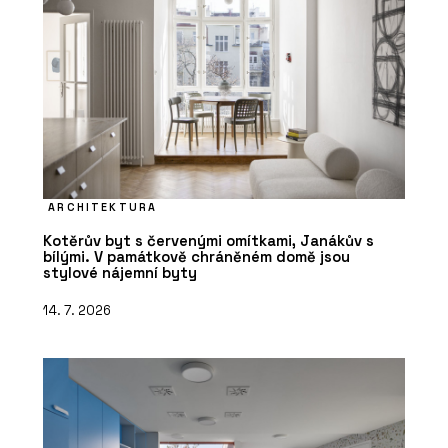
ARCHITEKTURA
Kotěrův byt s červenými omítkami, Janákův s
bílými. V památkově chráněném domě jsou
stylové nájemní byty
14. 7. 2026