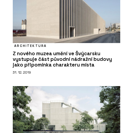
PRODUKTY
Indukční varná deska Mythos 2Gether
Icon Steel s odsavačem par - Franke
ARCHITEKTURA
Z nového muzea umění ve Švýcarsku
vystupuje část původní nádražní budovy
jako připomínka charakteru místa
31. 12. 2019
PRODUKTY
Filtrační baterie Mythos Water Hub All
in One - Franke