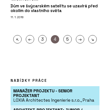
Dům ve švýcarském satelitu se uzavírá před
okolím do vlastního světa
11. 1. 2018
←
→
↖
3
4
5
↘
NABÍDKY PRÁCE
MANAŽER PROJEKTU - SENIOR
PROJEKTANT
LOXIA Architectes Ingenierie s.r.o., Praha