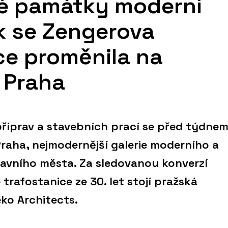
ké památky moderní
ak se Zengerova
ce proměnila na
 Praha
říprav a stavebních prací se před týdne
Praha, nejmodernější galerie moderního a
avního města. Za sledovanou konverzí
rafostanice ze 30. let stojí pražská
eko Architects.