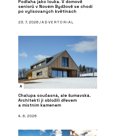
Podlaha jako louka. V domově
seniorů v Novém Bydžově se chodí
po vylisovaných květinách
23. 7. 2026 /
ADVERTORIAL
A
Chalupa současná, ale šumavská.
Architekti ji obložili dřevem
a místním kamenem
4. 8. 2026