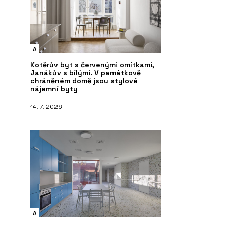
A
Kotěrův byt s červenými omítkami,
Janákův s bílými. V památkově
chráněném domě jsou stylové
nájemní byty
14. 7. 2026
A