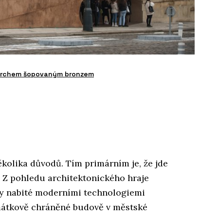
povrchem šopovaným bronzem
kolika důvodů. Tím primárním je, že jde
. Z pohledu architektonického hraje
tory nabité moderními technologiemi
amátkově chráněné budově v městské