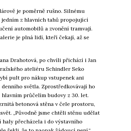
lárově je poměrně rušno. Silnému
 jedním z hlavních tahů propojující
čení automobilů a zvonění tramvají.
rie je plná lidí, kteří čekají, až se
ana Drahotová, po chvíli přichází i Jan
pražského ateliéru Schindler Seko
hybí pult pro nákup vstupenek ani
í denního světla. Zprostředkovávají ho
u hlavním průčelím budovy z 30. let.
rnitá betonová stěna v čele prostoru,
í svět. „Původně jsme chtěli stěnu udělat
 haly přecházela i do výstavního
le řekli, že to naopak žádoucí není,“