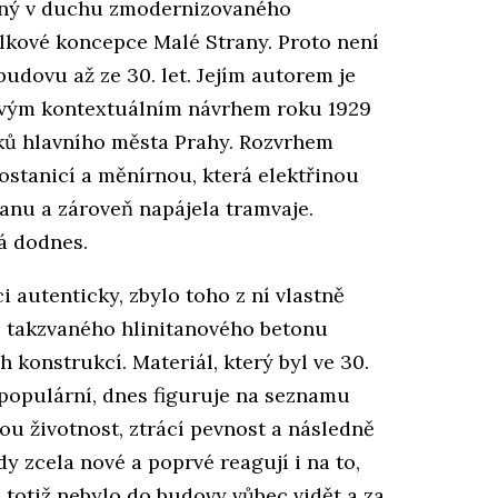
ený v duchu zmodernizovaného
lkové koncepce Malé Strany. Proto není
udovu až ze 30. let. Jejím autorem je
 svým kontextuálním návrhem roku 1929
iků hlavního města Prahy. Rozvrhem
fostanicí a měnírnou, která elektřinou
anu a zároveň napájela tramvaje.
á dodnes.
 autenticky, zbylo toho z ní vlastně
í takzvaného hlinitanového betonu
h konstrukcí. Materiál, který byl ve 30.
 populární, dnes figuruje na seznamu
ou životnost, ztrácí pevnost a následně
dy zcela nové a poprvé reagují i na to,
 totiž nebylo do budovy vůbec vidět a za