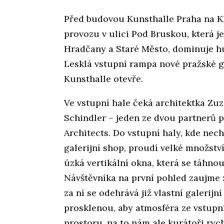
Před budovou Kunsthalle Praha na K
provozu v ulici Pod Bruskou, která je
Hradčany a Staré Město, dominuje hu
Lesklá vstupní rampa nové pražské gale
Kunsthalle otevře.
Ve vstupní hale čeká architektka Zuz
Schindler – jeden ze dvou partnerů 
Architects. Do vstupní haly, kde nec
galerijní shop, proudí velké množstv
úzká vertikální okna, která se táhno
Návštěvníka na první pohled zaujme z
za ní se odehrává již vlastní galerijn
prosklenou, aby atmosféra ze vstupní
prostoru, na to nám ale kurátoři rych