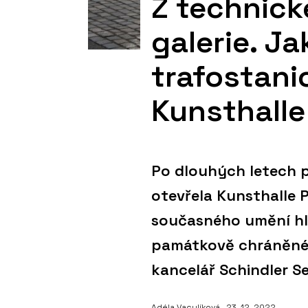
Z technic
galerie. J
trafostani
Kunsthalle
Po dlouhých letech p
otevřela Kunsthalle 
současného umění hl
památkově chráněné t
kancelář Schindler S
Adéla Vaculíková
, 23. 12. 2022