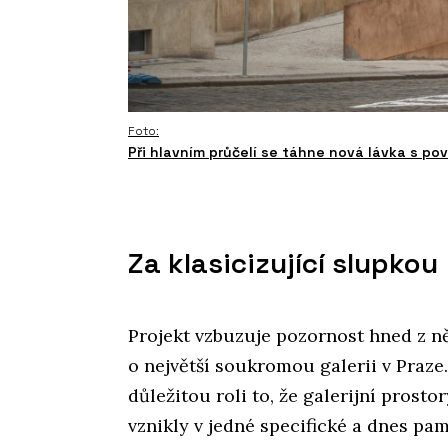
Foto:
Při hlavním průčelí se táhne nová lávka s 
Za klasicizující slupkou
Projekt vzbuzuje pozornost hned z ně
o největší soukromou galerii v Praze
důležitou roli to, že galerijní pros
vznikly v jedné specifické a dnes p