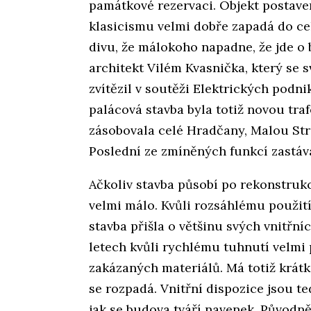
památkové rezervaci. Objekt postav
klasicismu velmi dobře zapadá do ce
divu, že málokoho napadne, že jde o b
architekt Vilém Kvasnička, který se
zvítězil v soutěži Elektrických podn
palácová stavba byla totiž novou tra
zásobovala celé Hradčany, Malou Str
Poslední ze zmíněných funkcí zastáv
Ačkoliv stavba působí po rekonstrukci
velmi málo. Kvůli rozsáhlému použit
stavba přišla o většinu svých vnitřníc
letech kvůli rychlému tuhnutí velmi
zakázaných materiálů. Má totiž krátk
se rozpadá. Vnitřní dispozice jsou te
jak se budova tváří navenek. Původně