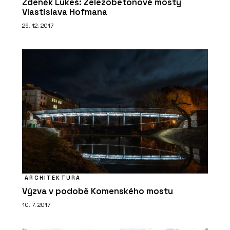
Zdeněk Lukeš: Železobetonové mosty
Vlastislava Hofmana
26. 12. 2017
PRODUKTY
Stůl SETUP FREESTYLE DESK & BOARD
- PROFIL NÁBYTEK
ARCHITEKTURA
PRODUKTY
Výzva v podobě Komenského mostu
Policový systém TAK - PROFIL
10. 7. 2017
NÁBYTEK