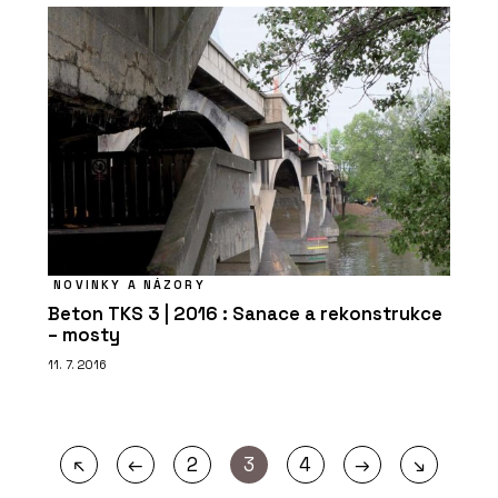
NOVINKY A NÁZORY
Beton TKS 3 | 2016 : Sanace a rekonstrukce
– mosty
11. 7. 2016
←
→
↖
2
3
4
↘