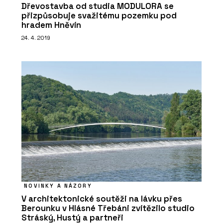
Dřevostavba od studia MODULORA se
přizpůsobuje svažitému pozemku pod
hradem Hněvín
24. 4. 2019
NOVINKY A NÁZORY
V architektonické soutěži na lávku přes
Berounku v Hlásné Třebáni zvítězilo studio
Stráský, Hustý a partneři