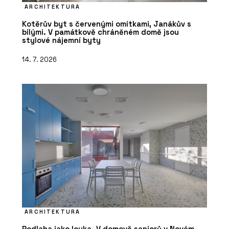
ARCHITEKTURA
Kotěrův byt s červenými omítkami, Janákův s
bílými. V památkově chráněném domě jsou
stylové nájemní byty
14. 7. 2026
ARCHITEKTURA
Podlaha jako louka. V domově seniorů v Novém