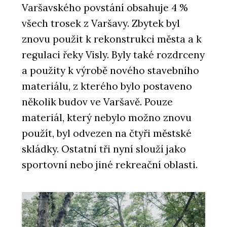
Varšavského povstání obsahuje 4 %
O FIRMĚ
všech trosek z Varšavy. Zbytek byl
mmcité
znovu použit k rekonstrukci města a k
regulaci řeky Visly. Byly také rozdrceny
a použity k výrobě nového stavebního
materiálu, z kterého bylo postaveno
několik budov ve Varšavě. Pouze
materiál, který nebylo možno znovu
použít, byl odvezen na čtyři městské
ČLÁNKY
skládky. Ostatní tři nyní slouží jako
UFO: Přístřešek připravený na přistání
sportovní nebo jiné rekreační oblasti.
ve veřejném prostoru