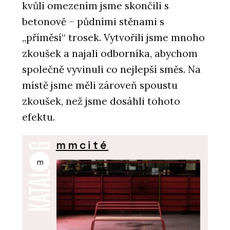
kvůli omezením jsme skončili s
betonově – půdními stěnami s
„příměsí“ trosek. Vytvořili jsme mnoho
zkoušek a najali odborníka, abychom
společně vyvinuli co nejlepší směs. Na
místě jsme měli zároveň spoustu
zkoušek, než jsme dosáhli tohoto
efektu.
mmcité
m