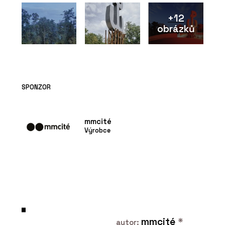
+12
obrázků
SPONZOR
mmcité
Výrobce
mmcité
*
autor: