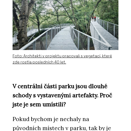
PRODUKTY
Typo - mmcité
Foto: Architekti v projektu pracovali s vegetací, které
zde rostla posledních 40 let.
V centrální části parku jsou dlouhé
schody s vystavenými artefakty. Proč
jste je sem umístili?
ČLÁNKY
Moravské náměstí v Brně po
Pokud bychom je nechaly na
revitalizaci doplnila lavička o délce
120 metrů
původních místech v parku, tak by je