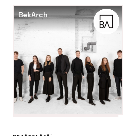
BekArch