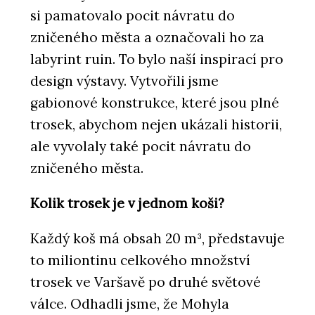
si pamatovalo pocit návratu do
zničeného města a označovali ho za
labyrint ruin. To bylo naší inspirací pro
design výstavy. Vytvořili jsme
gabionové konstrukce, které jsou plné
trosek, abychom nejen ukázali historii,
ale vyvolaly také pocit návratu do
PRODUKTY
zničeného města.
Platform - mmcité
Kolik trosek je v jednom koši?
Každý koš má obsah 20
m³, představuje
to miliontinu celkového množství
trosek ve Varšavě po druhé světové
válce. Odhadli jsme, že Mohyla