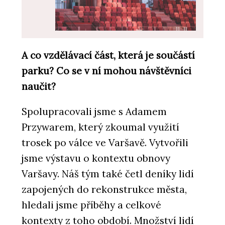
A co vzdělávací část, která je součástí
parku? Co se v ní mohou návštěvníci
PRODUKTY
naučit?
Highlands - mmcité
Spolupracovali jsme s Adamem
Przywarem, který zkoumal využití
trosek po válce ve Varšavě. Vytvořili
jsme výstavu o kontextu obnovy
Varšavy. Náš tým také četl deníky lidí
zapojených do rekonstrukce města,
hledali jsme příběhy a celkové
PRODUKTY
Morse Dot - mmcité
kontexty z toho období. Množství lidí