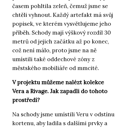
časem pohltila zeleň, čemuž jsme se
chtěli vyhnout. Každý artefakt má svůj
popisek, ve kterém vysvětlujeme jeho
příběh. Schody mají výškový rozdíl 30
metrů od jejich začátku až po konec,
což není málo, proto jsme na ně
umístili také oddechové zóny z
ČLÁNKY
městského mobiliáře od mmcité.
Italské městečko, kde se historie
potkává s designem
V projektu můžeme nalézt kolekce
Vera a Rivage. Jak zapadli do tohoto
prostředí?
Na schody jsme umístili Veru v odstínu
kortenu, aby ladila s dalšími prvky a