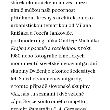
sbírek olomouckého muzea, mezi
nimiž můžou naši pozornost
přitáhnout kresby s architektonicko-
urbanistickou tematikou od Milana
Knížáka a Jozefa Jankoviče,
postmoderní grafika Ondřeje Michálka
Krajina s poutači a rozhlednou
z roku
1980 nebo fotografie kinetických
monumentů sovětské neoavantgardní
skupiny Dviženije z konce šedesátých
let. S dědictvím neoavantgardy,
v tomto případě slovenské skupiny
VAL, nás tu seznámí i dvě vzácné
zápůjčky ze soukromého majetku,
projekt
Památníku E. A. Cernanovi