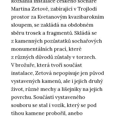
Rozsáhlá instalace českého sochaře
Martina Zetové, zabírající v Trojlodí
prostor za Kvetanovým kvazibarokním
sloupem, se zakládá na obdobném
sběru trosek a fragmentů. Skládá se
z kamenných pozůstatků sochařových
monumentálních prací, které
z různých důvodů zůstaly v torzech.
V brožuře, která tvoří součást
instalace, Zetová nepopisuje jen původ
vystavených kamenů, ale i jejich druhý
život, různé mechy a lišejníky na jejich
povrchu. Součástí vystaveného
souboru se stal i vozík, který se pod
tíhou kamene probořil, anebo