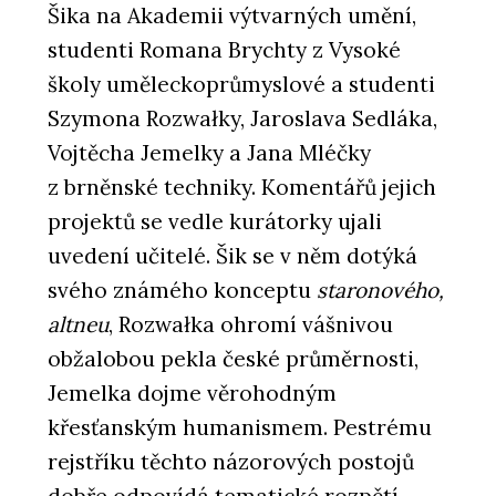
Šika na Akademii výtvarných umění,
studenti Romana Brychty z Vysoké
školy uměleckoprůmyslové a studenti
Szymona Rozwałky, Jaroslava Sedláka,
Vojtěcha Jemelky a Jana Mléčky
z brněnské techniky. Komentářů jejich
projektů se vedle kurátorky ujali
uvedení učitelé. Šik se v něm dotýká
svého známého konceptu
staronového,
altneu
, Rozwałka ohromí vášnivou
obžalobou pekla české průměrnosti,
Jemelka dojme věrohodným
křesťanským humanismem. Pestrému
rejstříku těchto názorových postojů
dobře odpovídá tematické rozpětí