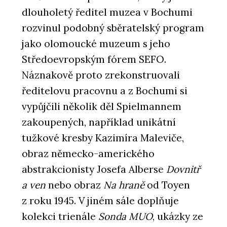
dlouholetý ředitel muzea v Bochumi
rozvinul podobný sběratelský program
jako olomoucké muzeum s jeho
Středoevropským fórem SEFO.
Náznakově proto zrekonstruovali
ředitelovu pracovnu a z Bochumi si
vypůjčili několik děl Spielmannem
zakoupených, například unikátní
tužkové kresby Kazimíra Maleviče,
obraz německo-amerického
abstrakcionisty Josefa Alberse
Dovnitř
a ven
nebo obraz
Na hraně
od Toyen
z roku 1945. V jiném sále doplňuje
kolekci trienále
Sonda MUO
, ukázky ze