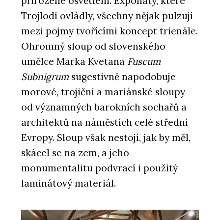
přirozené osvětlení. Exponáty, které
Trojlodí ovládly, všechny nějak pulzují
mezi pojmy tvořícími koncept trienále.
Ohromný sloup od slovenského
umělce Marka Kvetana
Fuscum
Subnigrum
sugestivně napodobuje
morové, trojiční a mariánské sloupy
od významných barokních sochařů a
architektů na náměstích celé střední
Evropy. Sloup však nestojí, jak by měl,
skácel se na zem, a jeho
monumentalitu podvrací i použitý
laminátový materiál.