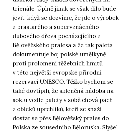
trienále. Úplně jinak se však dílo bude
jevit, když se dozvíme, že jde o výrobek
z prastarého a supervznácného
dubového dřeva pocházejícího z
Bělověžského pralesa a že tak paleta
dokumentuje boj polské umělkyně
proti prolomení těžebních limitů
v této největší evropské přírodní
rezervaci UNESCO. Těžko bychom se
také dovtípili, že skleněná nádoba na
soklu vedle palety v sobě chová pach
z obleků uprchlíků, kteří se snaží
dostat se přes Bělověžský prales do
Polska ze sousedního Běloruska. Slyšel