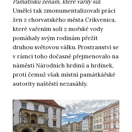
Památníku ženám, které vařily sůl
.
Umělci tak zmonumentalizovali práci
žen z chorvatského města Crikvenica,
které vařením soli z mořské vody
pomáhaly svým rodinám přežít
druhou světovou válku. Prostranství se
v rámci toho dočasně přejmenovalo na
náměstí Národních hrdinů a hrdinek,
proti čemuž však místní památkářské
autority naštěstí nezasáhly.