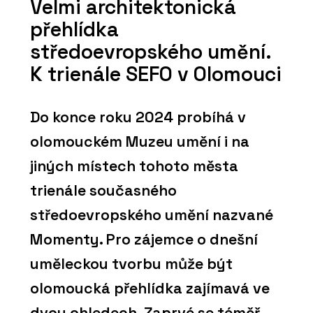
Velmi architektonická
přehlídka
středoevropského umění.
K trienále SEFO v Olomouci
Do konce roku 2024 probíhá v
olomouckém Muzeu umění i na
jiných místech tohoto města
trienále současného
středoevropského umění nazvané
Momenty. Pro zájemce o dnešní
uměleckou tvorbu může být
olomoucká přehlídka zajímavá ve
dvou ohledech. Zaprvé se téměř