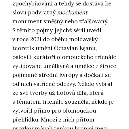
zpochybňování a tehdy se dostává ke
slovu podvratný
mockument
:
monument směšný nebo zfalšovaný.
S těmito pojmy, jejichž sérii uvedl
v roce 2021 do oběhu moldavský
teoretik umění Octavian Eşanu,
oslovili kurátoři olomouckého trienále
vytipované umělkyně a umělce z široce
pojímané střední Evropy a dočkali se
od nich vstřícné odezvy. Někdo vybral
ze své tvorby už hotová díla, která
s tématem trienále souzněla, někdo je
vytvořil přímo pro olomouckou
přehlídku. Mnozí z nich přitom
prozkoumávali tenkou hranici mezi