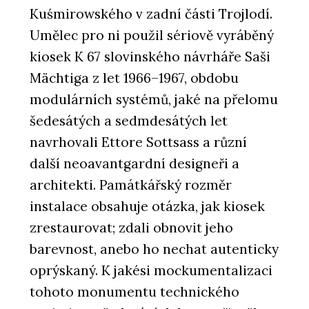
Kuśmirowského v zadní části Trojlodí.
Umělec pro ni použil sériově vyráběný
kiosek K 67 slovinského návrháře Saši
Mächtiga z let 1966–1967, obdobu
modulárních systémů, jaké na přelomu
šedesátých a sedmdesátých let
navrhovali Ettore Sottsass a různí
další neoavantgardní designeři a
architekti. Památkářský rozměr
instalace obsahuje otázka, jak kiosek
zrestaurovat; zdali obnovit jeho
barevnost, anebo ho nechat autenticky
oprýskaný. K jakési mockumentalizaci
tohoto monumentu technického