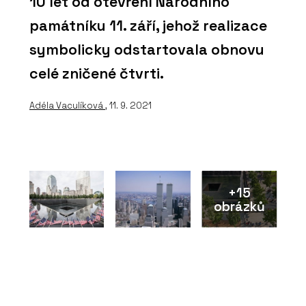
10 let od otevření Národního
památníku 11. září, jehož realizace
symbolicky odstartovala obnovu
celé zničené čtvrti.
Adéla Vaculíková
, 11. 9. 2021
+15
obrázků