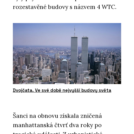
rozestavěné budovy s názvem 4 WTC.
Dvojčata. Ve své době nejvyšší budovy světa
Šanci na obnovu získala zničená
manhattanská čtvrť dva roky po