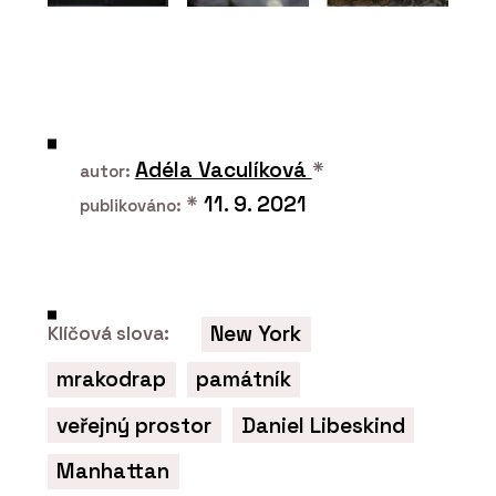
ČLÁNKY
V historickém centru Vratislavi stojí
luxusní bytový dům. Má výhled do
zeleně, volnočasové sportoviště a
wellness
Adéla Vaculíková
*
autor:
*
11. 9. 2021
publikováno:
New York
Klíčová slova:
mrakodrap
památník
PRODUKTY
veřejný prostor
Daniel Libeskind
Okenní a dveřní systém s tepelnou
izolací MB-79N - Aluprof
Manhattan