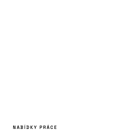
O FIRMĚ
Aluprof System Czech s.r.o.
NABÍDKY PRÁCE
PRODUKTY