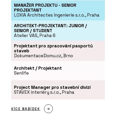
MANAŽER PROJEKTU - SENIOR
Okenní a dveřní systém s tepelnou
izolací MB-86N - Aluprof
PROJEKTANT
LOXIA Architectes Ingenierie s.r.o., Praha
ARCHITEKT-PROJEKTANT: JUNIOR /
SENIOR / STUDENT
Atelier VAS, Praha 6
Projektant pro zpracování pasportů
staveb
DokumentaceDomu.cz, Brno
Architekt / Projektant
ČLÁNKY
Senlife
Černá perla, klenot Ostravy, ve
kterém se lidé léčí
Project Manager pro stavební divizi
STAVEX interiéry s.r.o., Praha
VÍCE NABÍDEK