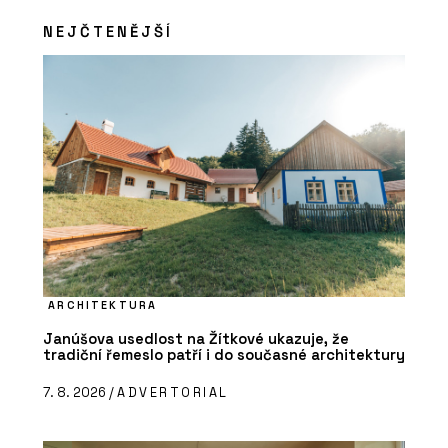
NEJČTENĚJŠÍ
ČLÁNKY
Bytová věž na pobřeží Portugalska.
Její fasáda vychází z rytmu lodních
kontejnerů
ARCHITEKTURA
Janúšova usedlost na Žítkové ukazuje, že
tradiční řemeslo patří i do současné architektury
7. 8. 2026 /
ADVERTORIAL