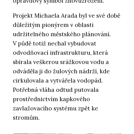
opravdový symbol znovuzrození.
Projekt Michaela Arada byl ve své době
důležitým pionýrem v oblasti
udržitelného městského plánování.
V půdě totiž nechal vybudovat
odvodňovací infrastrukturu, která
sbírala veškerou srážkovou vodu a
odváděla ji do žulových nádrží, kde
cirkulovala a vytvářela vodopád.
Potřebná vláha odtud putovala
prostřednictvím kapkového
zavlažovacího systému zpět ke
stromům.