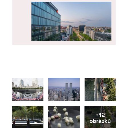
PRODUKTY
Okenní a dveřní systém MB-104
PASSIVE - Aluprof
+12
obrázků