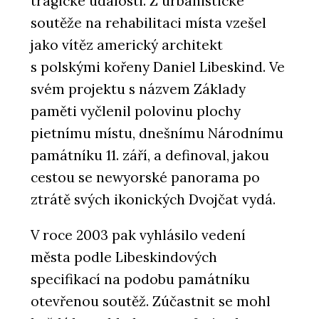
tragické události. Z urbanistické
soutěže na rehabilitaci místa vzešel
jako vítěz americký architekt
s polskými kořeny Daniel Libeskind. Ve
svém projektu s názvem Základy
paměti vyčlenil polovinu plochy
pietnímu místu, dnešnímu Národnímu
památníku 11. září, a definoval, jakou
cestou se newyorské panorama po
ztrátě svých ikonických Dvojčat vydá.
V roce 2003 pak vyhlásilo vedení
města podle Libeskindových
specifikací na podobu památníku
otevřenou soutěž. Zúčastnit se mohl