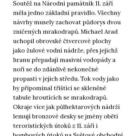
Soutěž na Národní památník 11. září
měla jedno základní pravidlo. Všechny
návrhy musely zachovat půdorys dvou
zničených mrakodrapů. Michael Arad
uchopil obrovské čtvercové plochy
jako žulové vodní nádrže, přes jejichž
hranu přepadají masivní vodopády a
noří se do zdánlivě nekonečné
propasti v jejich středu. Tok vody jako
by připomínal tříštící se skleněné
tabule hroutících se mrakodrapů.
Okraje více jak půlhektarových nádrží
lemují bronzové desky se jmény obětí
teroristických útoků z 11. září i
bombových útoků na Světové obchodní