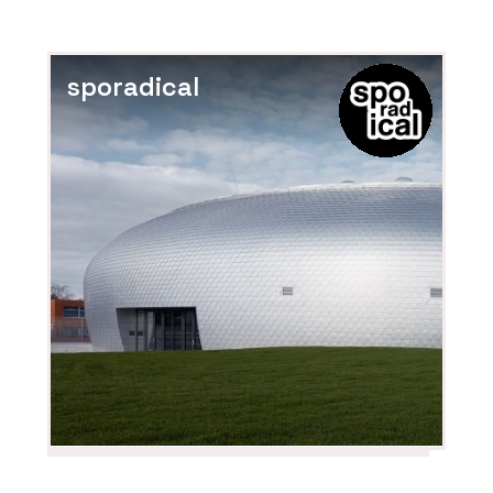
sporadical
PRODUKTY
Sloupko-příčková fasáda s vysokou
tepelnou izolací MB-MT50N - Aluprof
PRODUKTY
Sloupko-příčková, strukturální fasáda
MB-SR50N EFEKT - Aluprof