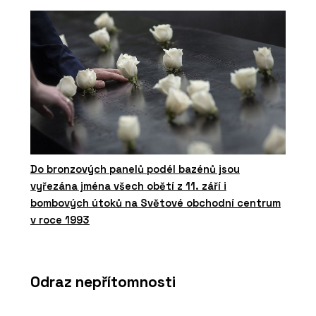
Do bronzových panelů podél bazénů jsou
vyřezána jména všech obětí z 11. září i
bombových útoků na Světové obchodní centrum
v roce 1993
Odraz nepřítomnosti