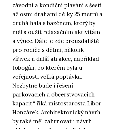
závodní a kondiční plavání s šesti
PRODUKTY
až osmi drahami délky 25 metrů a
Konferenční židle Flexi Light -
LD Seating
druhá hala s bazénem, který by
měl sloužit relaxačním aktivitám
a výuce. Dále je zde brouzdaliště
pro rodiče s dětmi, několik
vířivek a další atrakce, například
tobogán, po kterém byla u
veřejnosti velká poptávka.
PRODUKTY
Pracovní židle Arcus - LD
Nezbytné bude i řešení
Seating
parkovacích a občerstvovacích
kapacit,“ říká místostarosta Libor
Honzárek. Architektonický návrh
by také měl zahrnovat i návrh