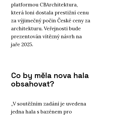
platformou CBArchitektura,
která loni dostala prestižní cenu
za výjimečný počin České ceny za
architekturu. Veřejnosti bude
prezentován vítězný návrh na
ČLÁNKY
jaře 2025.
„Jen skvělý produkt nestačí,
musíte ho mít taky kde
adekvátně prezentovat,“ říká
Jakub Huráb z LD Seating.
Firma z Boskovic má nový
showroom v Karlíně
Co by měla nova hala
obsahovat?
„V soutěžním zadání je uvedena
jedna hala s bazénem pro