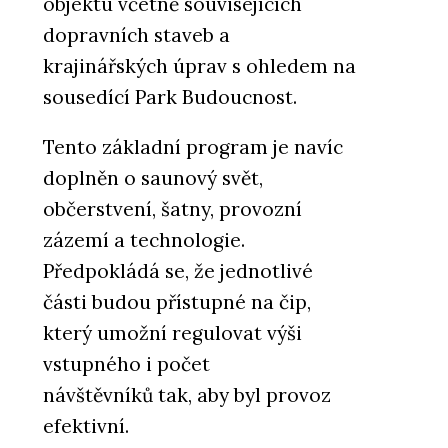
objektu včetně souvisejících
dopravních staveb a
ČLÁNKY
krajinářských úprav s ohledem na
Nové kanceláře v budově ze 60.
sousedící Park Budoucnost.
let inspirované brutalismem
navazují na to nejlepší z
minulosti
Tento základní program je navíc
doplněn o saunový svět,
občerstvení, šatny, provozní
zázemí a technologie.
Předpokládá se, že jednotlivé
části budou přístupné na čip,
který umožní regulovat výši
PRODUKTY
Pracovní křeslo Melody Design
vstupného i počet
- LD Seating
návštěvníků tak, aby byl provoz
efektivní.