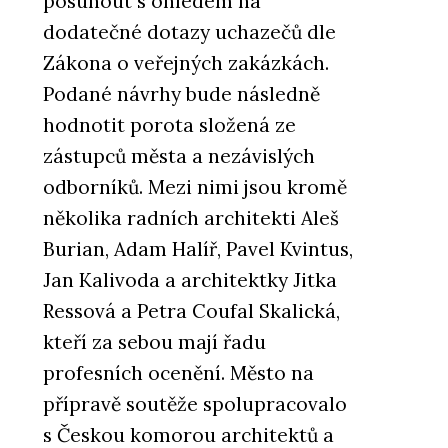
posunout s ohledem na
dodatečné dotazy uchazečů dle
Zákona o veřejných zakázkách.
Podané návrhy bude následně
hodnotit porota složená ze
PRODUKTY
Konferenční a barová židle
zástupců města a nezávislých
Lotus - LD Seating
odborníků. Mezi nimi jsou kromě
několika radních architekti Aleš
Burian, Adam Halíř, Pavel Kvintus,
Jan Kalivoda a architektky Jitka
Ressová a Petra Coufal Skalická,
kteří za sebou mají řadu
PRODUKTY
profesních ocenění. Město na
Křeslo Flexi Lounge - LD
přípravě soutěže spolupracovalo
Seating
s Českou komorou architektů a