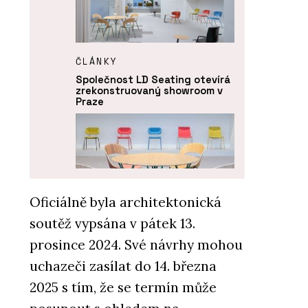
ČLÁNKY
Společnost LD Seating otevírá
zrekonstruovaný showroom v
Praze
Oficiálně byla architektonická
soutěž vypsána v pátek 13.
O FIRMĚ
prosince 2024. Své návrhy mohou
LD Seating
uchazeči zasílat do 14. března
2025 s tím, že se termín může