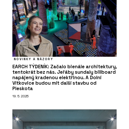
NOVINKY A NÁZORY
EARCH TÝDENÍK: Začalo bienále architektury,
tentokrát bez nás. Jeřáby sundaly billboard
napájený kradenou elektřinou. A Dolní
Vítkovice budou mít další stavbu od
Pleskota
19. 5. 2025