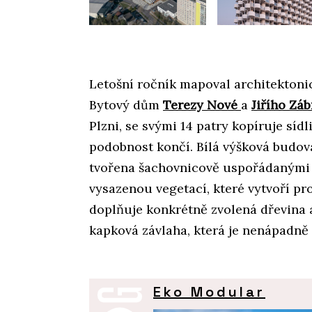
Letošní ročník mapoval architektonic
Bytový dům
Terezy Nové
a
Jiřího Zá
Plzni, se svými 14 patry kopíruje sídli
podobnost končí. Bílá výšková budov
tvořena šachovnicově uspořádanými 
vysazenou vegetací, které vytvoří pr
doplňuje konkrétně zvolená dřevina a
kapková závlaha, která je nenápadně 
Eko Modular