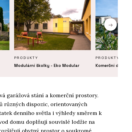
PRODUKTY
PRODUKTY
Modulární školky - Eko Modular
Komerční dřevost
vá garážová stání a komerční prostory.
tů různých dispozic, orientovaných
atek denního světla i výhledy směrem k
vod domu doplňují souvislé lodžie na
é rozšiřují obytný prostor o soukromé