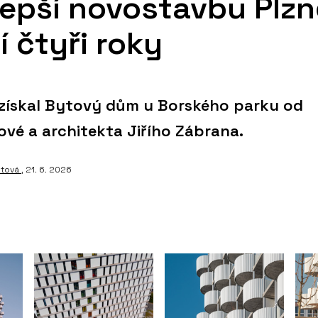
epší novostavbu Plzn
í čtyři roky
získal Bytový dům u Borského parku od
ové a architekta Jiřího Zábrana.
utová
, 21. 6. 2026