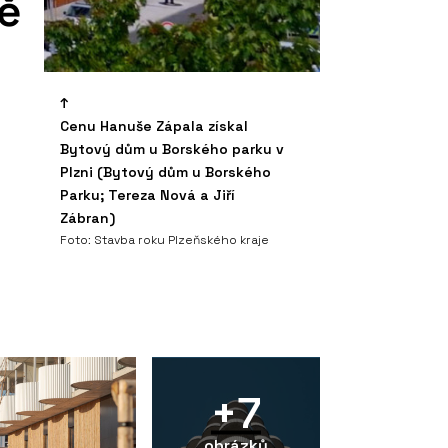
ě
Cenu Hanuše Zápala získal
Bytový dům u Borského parku v
Plzni (Bytový dům u Borského
Parku; Tereza Nová a Jiří
Zábran)
Foto: Stavba roku Plzeňského kraje
+7
obrázků