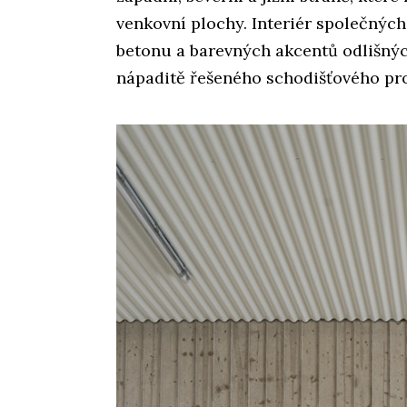
venkovní plochy. Interiér společnýc
betonu a barevných akcentů odlišnýc
nápaditě řešeného schodišťového pr