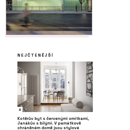
NEJČTENĚJŠÍ
A
Kotěrův byt s červenými omítkami,
Janákův s bílými. V památkově
chráněném domě jsou stylové