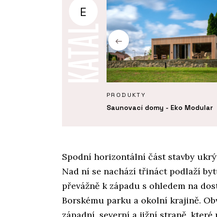
E
KTY
PRODUKTY
é dřevostavby ve spolupráci
Saunovací domy - Eko Modular
tektem - Eko Modular
Spodní horizontální část stavby ukrý
Nad ní se nachází třináct podlaží by
převážně k západu s ohledem na dost
Borskému parku a okolní krajině. Ob
západní, severní a jižní straně, kter