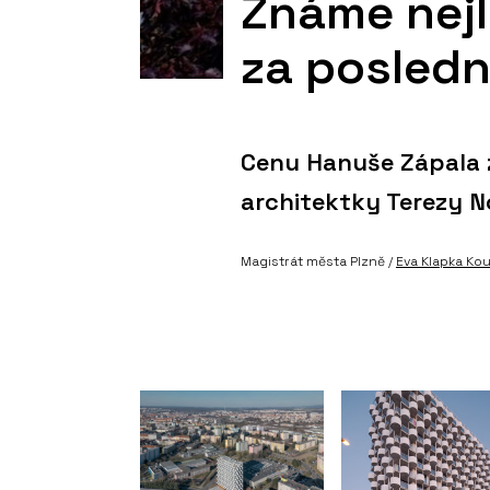
Známe nejl
za posledn
Cenu Hanuše Zápala 
architektky Terezy N
Magistrát města Plzně /
Eva Klapka Ko