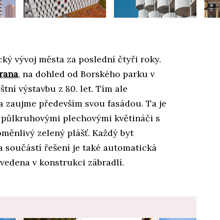
ký vývoj města za poslední čtyři roky.
brana
, na dohled od Borského parku v
štní výstavbu z 80. let. Tím ale
a zaujme především svou fasádou. Ta je
půlkruhovými plechovými květináči s
oměnlivý zelený plášť. Každý byt
 součástí řešení je také automatická
vedena v konstrukci zábradlí.