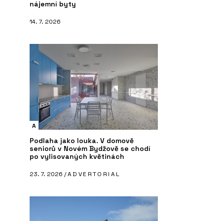
nájemní byty
14. 7. 2026
A
Podlaha jako louka. V domově
seniorů v Novém Bydžově se chodí
po vylisovaných květinách
23. 7. 2026 /
ADVERTORIAL