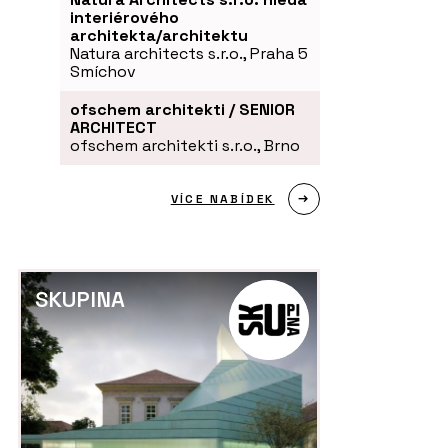
interiérového
architekta/architektu
Natura architects s.r.o., Praha 5
Smíchov
ofschem architekti / SENIOR
ARCHITECT
ofschem architekti s.r.o., Brno
O FIRMĚ
P
VÍCE NABÍDEK
avby - Eko Modular
Eko Modular
Je
dř
SKUPINA