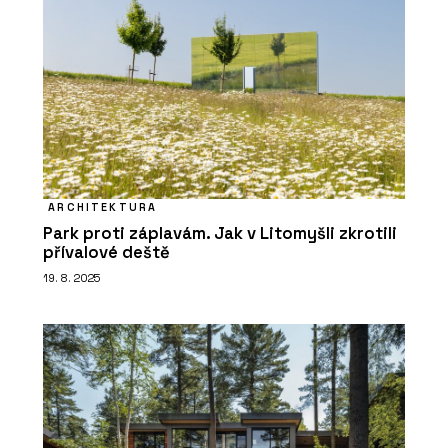
PRODUKTY
Luxusní vinylové dílce Allura - Forbo
Flooring Systems
ARCHITEKTURA
Park proti záplavám. Jak v Litomyšli zkrotili
přívalové deště
19. 8. 2025