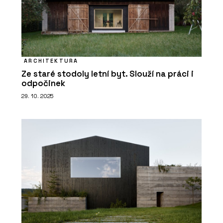
ARCHITEKTURA
Ze staré stodoly letní byt. Slouží na práci i
odpočinek
ČLÁNKY
29. 10. 2025
Přírodní Marmoleum se se
socialistickým PVC nedá v ničem
srovnat, říká architekt René Dlesk.
Hodí se do paneláku, kanceláří i vily z
první republiky