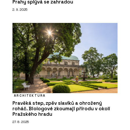
Prahy splývá se zahradou
2. 9. 2025
PRODUKTY
Linoleum na nábytek - Forbo Flooring
Systems
ARCHITEKTURA
Pravěká step, zpěv slavíků a ohrožený
roháč. Biologové zkoumají přírodu v okolí
Pražského hradu
27. 8. 2025
PRODUKTY