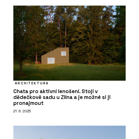
Akustický vinyl Sarlon a Modul’Up -
Forbo Flooring Systems
ČLÁNKY
ARCHITEKTURA
Kanceláře společnosti ŠKODA AUTO v
Chata pro aktivní lenošení. Stojí v
moderním a trendy designu
dědečkově sadu u Zlína a je možné si ji
pronajmout
21. 8. 2025