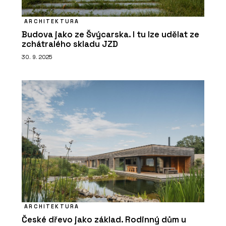
ARCHITEKTURA
PRODUKTY
Budova jako ze Švýcarska. I tu lze udělat ze
zchátralého skladu JZD
Sametový vinyl Flotex - Forbo
Flooring Systems
30. 9. 2025
O FIRMĚ
Forbo Flooring Systems
ARCHITEKTURA
České dřevo jako základ. Rodinný dům u