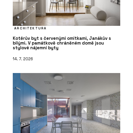
ARCHITEKTURA
Kotěrův byt s červenými omítkami, Janákův s
bílými. V památkově chráněném domě jsou
stylové nájemní byty
14. 7. 2026