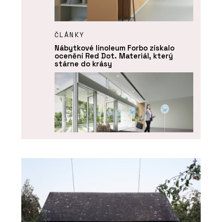
ČLÁNKY
Nábytkové linoleum Forbo získalo
ocenění Red Dot. Materiál, který
stárne do krásy
PRODUKTY
Funkční čisticí rohože Coral - Forbo
Flooring Systems