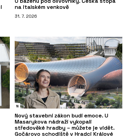
U bazénu pod olivovníky. Česká stopa
i
na italském venkově
31. 7. 2026
N
Nový stavební zákon budí emoce. U
Masarykova nádraží vykopali
středověké hradby – můžete je vidět.
Gočárovo schodiště v Hradci Králové