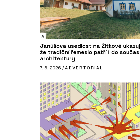
A
Janúšova usedlost na Žítkové ukazuj
že tradiční řemeslo patří i do souča
architektury
7. 8. 2026 /
ADVERTORIAL