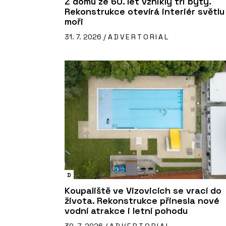
Z domu ze 60. let vznikly tři byty.
Rekonstrukce otevírá interiér světlu 
moři
31. 7. 2026 /
ADVERTORIAL
D
Koupaliště ve Vizovicích se vrací do
života. Rekonstrukce přinesla nové
vodní atrakce i letní pohodu