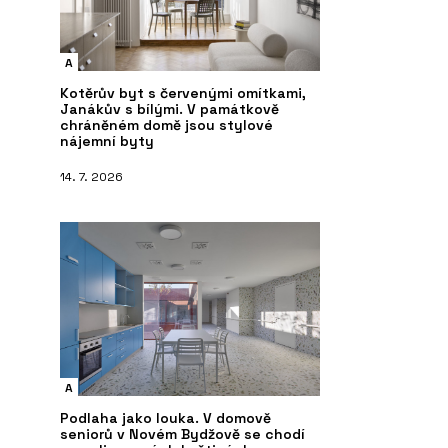
A
Kotěrův byt s červenými omítkami,
Janákův s bílými. V památkově
chráněném domě jsou stylové
nájemní byty
14. 7. 2026
A
Podlaha jako louka. V domově
seniorů v Novém Bydžově se chodí