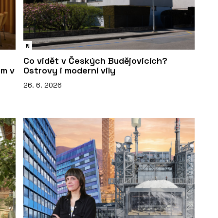
N
Co vidět v Českých Budějovicích?
ům v
Ostrovy i moderní vily
26. 6. 2026