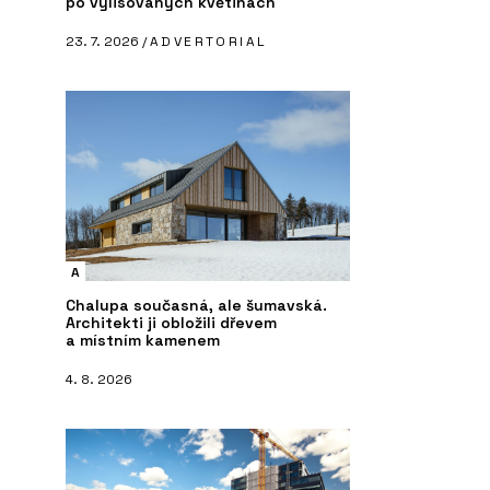
po vylisovaných květinách
23. 7. 2026 /
ADVERTORIAL
A
Chalupa současná, ale šumavská.
Architekti ji obložili dřevem
a místním kamenem
4. 8. 2026