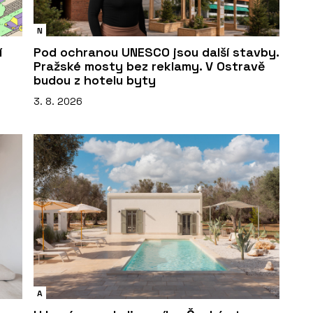
N
í
Pod ochranou UNESCO jsou další stavby.
Pražské mosty bez reklamy. V Ostravě
budou z hotelu byty
3. 8. 2026
A