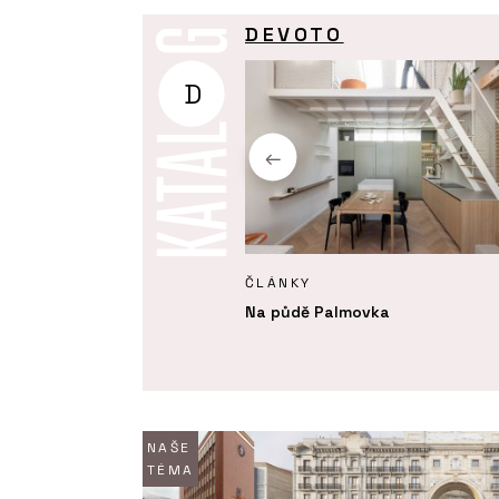
DEVOTO
D
Y
ČLÁNKY
na zakázku - DEVOTO
Na půdě Palmovka
NAŠE
TÉMA