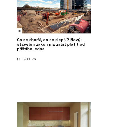
N
Co se zhorší, co se zlepší? Nový
stavební zákon má začít platit od
příštího ledna
29. 7. 2026
ČLÁNKY
O 
zku - DEVOTO
Showroom a dílna DEVOTO
DE