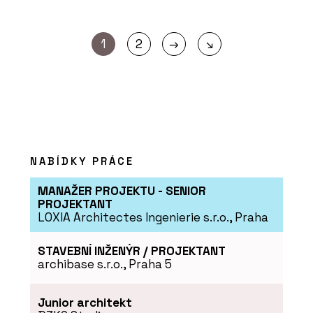
→
1
2
↘
NABÍDKY PRÁCE
MANAŽER PROJEKTU - SENIOR
PROJEKTANT
LOXIA Architectes Ingenierie s.r.o., Praha
STAVEBNÍ INŽENÝR / PROJEKTANT
archibase s.r.o., Praha 5
Junior architekt