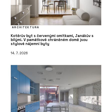
ARCHITEKTURA
Kotěrův byt s červenými omítkami, Janákův s
bílými. V památkově chráněném domě jsou
stylové nájemní byty
14. 7. 2026