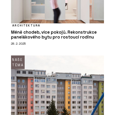
ARCHITEKTURA
Méně chodeb, více pokojů. Rekonstrukce
ČLÁNKY
panelákového bytu pro rostoucí rodinu
Český výrobce dveří SAPELI uvádí na
28. 2. 2025
trh dveře Nanoverde z recyklovaných
nápojových kartonů
NAŠE
TÉMA
PRODUKTY