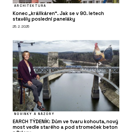
Lakované dveře - SAPELI
ARCHITEKTURA
Konec „králikáren“. Jak se v 90. letech
stavěly poslední paneláky
25. 2. 2025
PRODUKTY
Dveře z prémiové dýhy a dveře z
materiálu Altholz - SAPELI
NOVINKY A NÁZORY
EARCH TÝDENÍK: Dům ve tvaru kohouta, nový
most vedle starého a pod stromeček beton