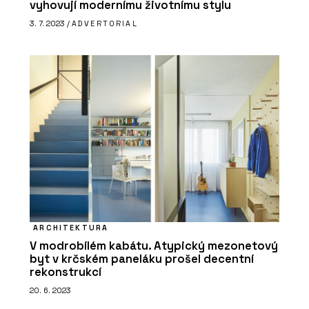
vyhovují modernímu životnímu stylu
3. 7. 2023 /
ADVERTORIAL
ARCHITEKTURA
V modrobílém kabátu. Atypický mezonetový
byt v krčském paneláku prošel decentní
rekonstrukcí
20. 6. 2023