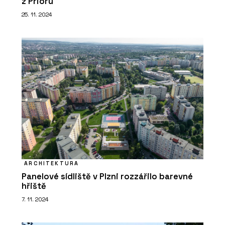
z Prioru
25. 11. 2024
PRODUKTY
Signature dveře - SAPELI
ARCHITEKTURA
PRODUKTY
Panelové sídliště v Plzni rozzářilo barevné
Skleněné stěny - SAPELI
hřiště
7. 11. 2024