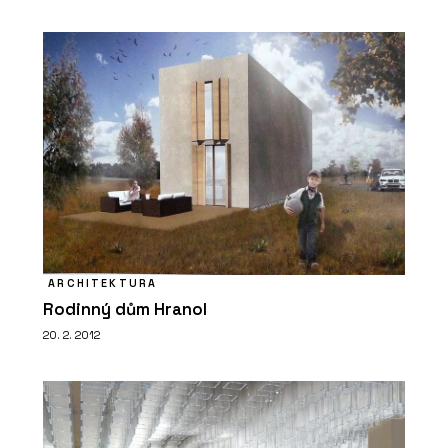
SLUŽBY
Pergoly a terasy - Chytré základy
ARCHITEKTURA
Rodinný dům Hranol
O FIRMĚ
20. 2. 2012
Chytré základy