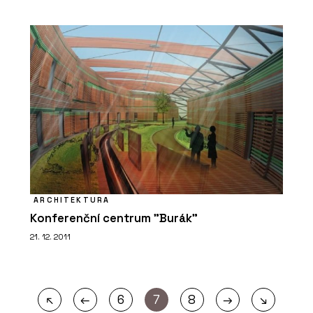
ARCHITEKTURA
Konferenční centrum "Burák"
21. 12. 2011
←
→
↖
6
7
8
↘