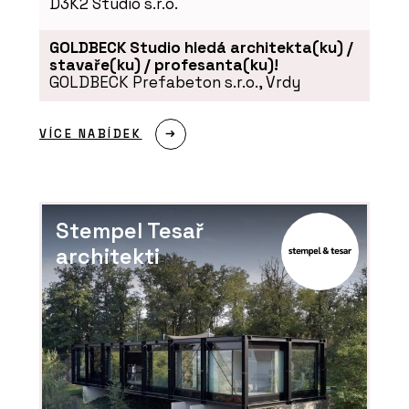
D3K2 Studio s.r.o.
GOLDBECK Studio hledá architekta(ku) /
stavaře(ku) / profesanta(ku)!
GOLDBECK Prefabeton s.r.o., Vrdy
VÍCE NABÍDEK
Stempel Tesař
architekti