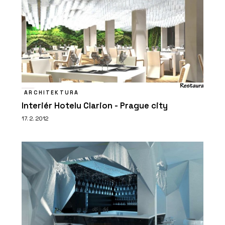
SLUŽBY
Speciální projekty – mostky,
kontejnery, bateriová úložiště -
ARCHITEKTURA
Chytré základy
Interiér Hotelu Clarion - Prague city
17. 2. 2012
SLUŽBY
Veřejné stavby - Chytré základy