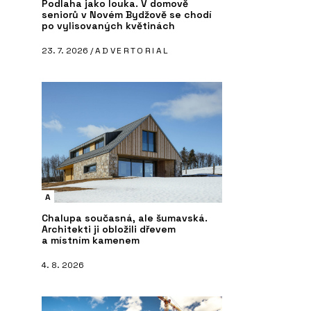
Podlaha jako louka. V domově
seniorů v Novém Bydžově se chodí
po vylisovaných květinách
23. 7. 2026 /
ADVERTORIAL
A
Chalupa současná, ale šumavská.
Architekti ji obložili dřevem
a místním kamenem
4. 8. 2026