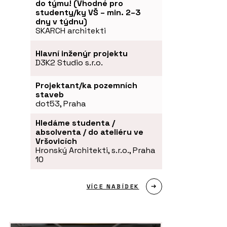
do týmu! (Vhodné pro
studenty/ky VŠ – min. 2–3
dny v týdnu)
SKARCH architekti
Hlavní inženýr projektu
D3K2 Studio s.r.o.
Projektant/ka pozemních
staveb
dot53, Praha
Hledáme studenta /
absolventa / do ateliéru ve
Vršovicích
Hronský Architekti, s.r.o., Praha
10
VÍCE NABÍDEK