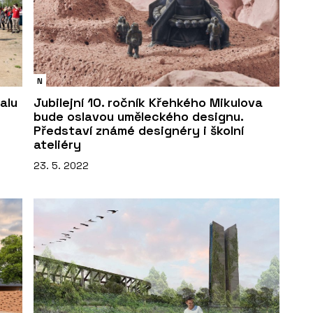
N
alu
Jubilejní 10. ročník Křehkého Mikulova
bude oslavou uměleckého designu.
Představí známé designéry i školní
ateliéry
23. 5. 2022