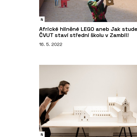
N
Africké hliněné LEGO aneb Jak stude
ČVUT staví střední školu v Zambii!
16. 5. 2022
N