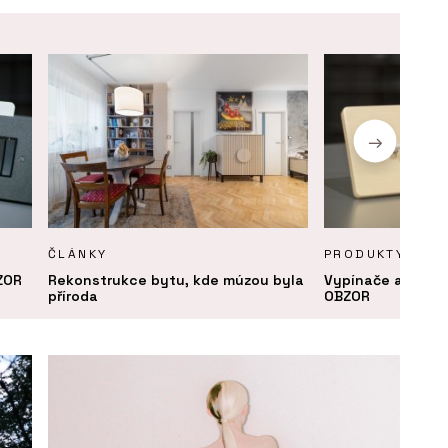
ČLÁNKY
PRODUKTY
ZOR
Rekonstrukce bytu, kde múzou byla
Vypínače a zásu
příroda
OBZOR