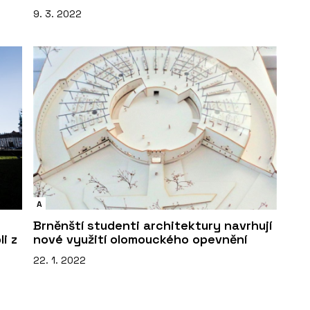
9. 3. 2022
A
Brněnští studenti architektury navrhují
i z
nové využití olomouckého opevnění
22. 1. 2022