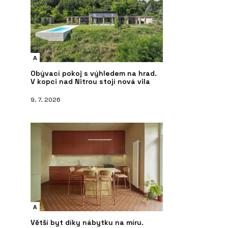
A
Obývací pokoj s výhledem na hrad.
V kopci nad Nitrou stojí nová vila
9. 7. 2026
A
Větší byt díky nábytku na míru.