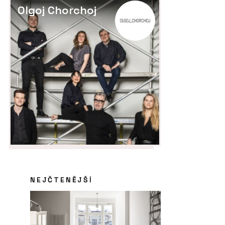
Olgoj Chorchoj
NEJČTENĚJŠÍ