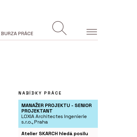
BURZA PRÁCE
NABÍDKY PRÁCE
MANAŽER PROJEKTU - SENIOR
PROJEKTANT
LOXIA Architectes Ingenierie
s.r.o., Praha
Atelier SKARCH hledá posilu