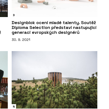
D
Designblok ocení mladé talenty. Soutěž
Diploma Selection představí nastupující
ž
generaci evropských designérů
30. 9. 2021
N