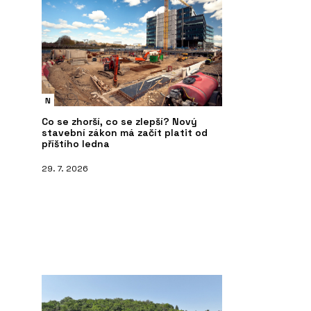
N
Co se zhorší, co se zlepší? Nový
stavební zákon má začít platit od
příštího ledna
29. 7. 2026
PRODUKTY
ČL
vky NEXA QUADRO -
Vypínače a zásuvky RETRO - OBZOR
Mo
NE