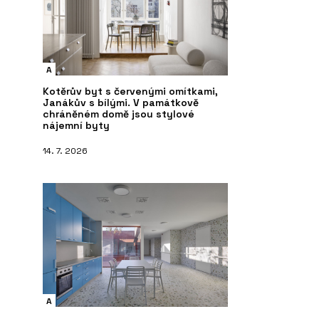
A
Kotěrův byt s červenými omítkami,
Janákův s bílými. V památkově
chráněném domě jsou stylové
nájemní byty
14. 7. 2026
A