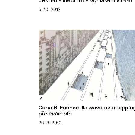
Ještěd F kleci #8 – vyhlášení vítězů
5. 10. 2012
A
Cena B. Fuchse III.: wave overtoppin
přelévání vln
25. 6. 2012