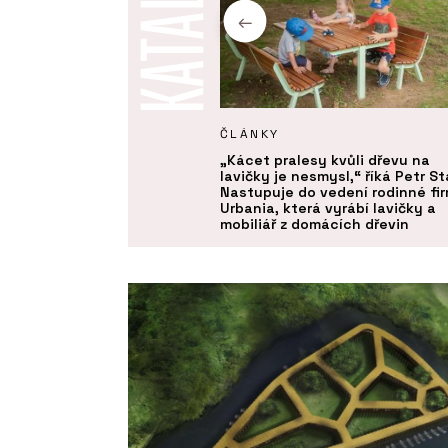
KTY
ČLÁNKY
u - Urbania
„Kácet pralesy kvůli dřevu na
lavičky je nesmysl,“ říká Petr St
Nastupuje do vedení rodinné fi
Urbania, která vyrábí lavičky a
mobiliář z domácích dřevin