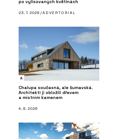
po vylisovaných květinách
23. 7. 2026 /
ADVERTORIAL
A
Chalupa současná, ale šumavská.
Architekti ji obložili dřevem
a místním kamenem
4. 8. 2026