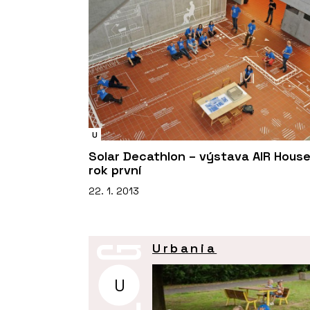
U
Solar Decathlon – výstava AIR House
rok první
22. 1. 2013
Urbania
U