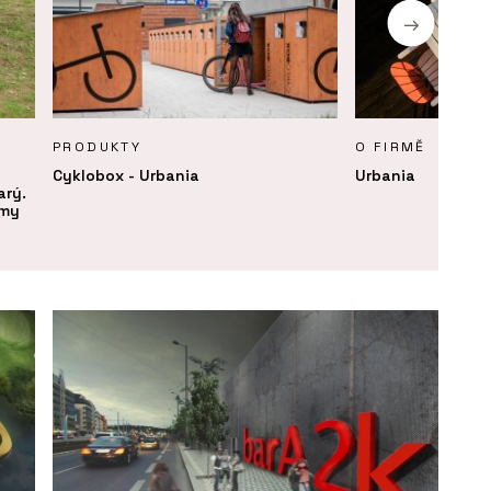
PRODUKTY
O FIRMĚ
Cyklobox - Urbania
Urbania
arý.
rmy