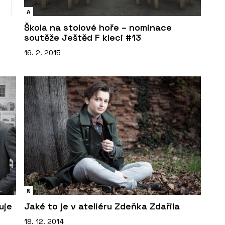
A
Škola na stolové hoře – nominace
soutěže Ještěd F kleci #13
16. 2. 2015
N
uje
Jaké to je v ateliéru Zdeňka Zdařila
18. 12. 2014