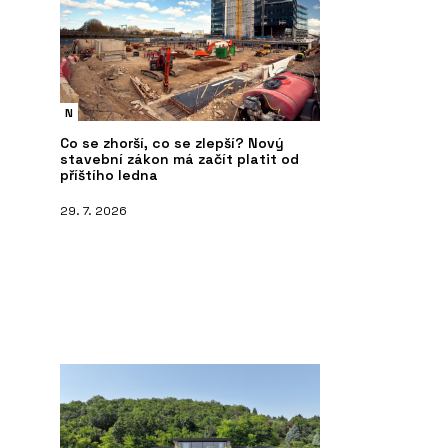
N
PRODUKTY
ČL
Co se zhorší, co se zlepší? Nový
stavební zákon má začít platit od
Koš Tubo - Urbania
“L
příštího ledna
Pe
la
29. 7. 2026