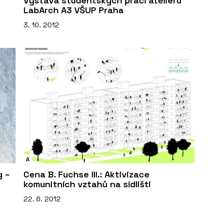
Výstava studentských prací ateliéru
LabArch A3 VŠUP Praha
3. 10. 2012
A
g –
Cena B. Fuchse III.: Aktivizace
komunitních vztahů na sídlišti
22. 6. 2012