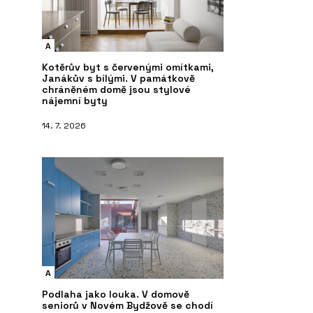
A
Kotěrův byt s červenými omítkami,
Janákův s bílými. V památkově
chráněném domě jsou stylové
nájemní byty
14. 7. 2026
A
Podlaha jako louka. V domově
seniorů v Novém Bydžově se chodí