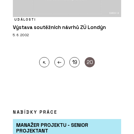
UDÁLOSTI
Výstava soutěžních návrhů ZÚ Londýn
5. 6. 2002
←
↖
19
20
NABÍDKY PRÁCE
MANAŽER PROJEKTU - SENIOR
PROJEKTANT