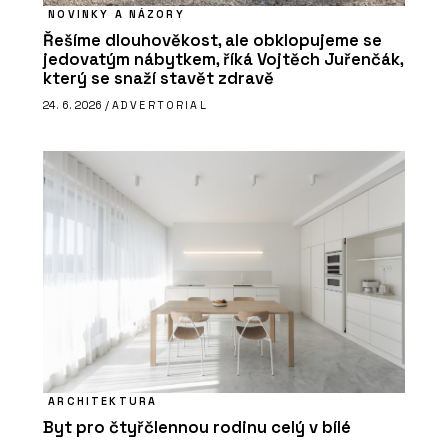
NOVINKY A NÁZORY
Řešíme dlouhověkost, ale obklopujeme se
jedovatým nábytkem, říká Vojtěch Juřenčák,
který se snaží stavět zdravě
24. 6. 2026 /
ADVERTORIAL
ARCHITEKTURA
Byt pro čtyřčlennou rodinu celý v bílé