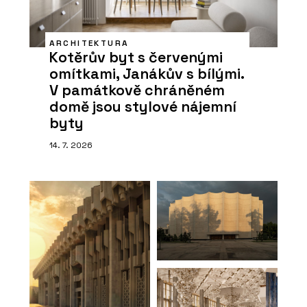
ARCHITEKTURA
Kotěrův byt s červenými
omítkami, Janákův s bílými.
V památkově chráněném
domě jsou stylové nájemní
byty
14. 7. 2026