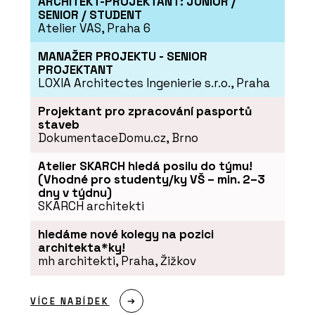
ARCHITEKT-PROJEKTANT: JUNIOR /
SENIOR / STUDENT
Atelier VAS, Praha 6
MANAŽER PROJEKTU - SENIOR
PROJEKTANT
LOXIA Architectes Ingenierie s.r.o., Praha
ČLÁNKY
Projektant pro zpracování pasportů
Dominantou rekonstruované bývalé
staveb
fořtovny v Sudetech se stala
DokumentaceDomu.cz, Brno
kachlová kamna
Atelier SKARCH hledá posilu do týmu!
(Vhodné pro studenty/ky VŠ – min. 2–3
dny v týdnu)
SKARCH architekti
hledáme nové kolegy na pozici
architekta*ky!
mh architekti, Praha, Žižkov
VÍCE NABÍDEK
O FIRMĚ