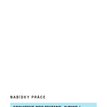
ČLÁNKY
Na největším světovém veletrhu
udržitelného vytápění Progetto Fuoco
byli i čeští kamnáři
PRODUKTY
Sloupová kamna Favilla - Kolem kamen
NABÍDKY PRÁCE