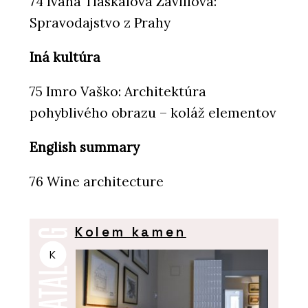
74 Ivana Tláskalová Zavillová:
Spravodajstvo z Prahy
Iná kultúra
75 Imro Vaško: Architektúra
pohyblivého obrazu – koláž elementov
English summary
76 Wine architecture
Kolem kamen
K