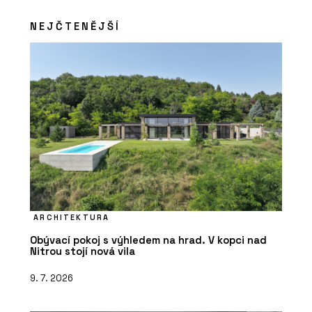
NEJČTENĚJŠÍ
ČLÁNKY
Kachlová kamna nabízejí teplo,
osobitost a nadčasový vzhled
ARCHITEKTURA
Obývací pokoj s výhledem na hrad. V kopci nad
Nitrou stojí nová vila
9. 7. 2026