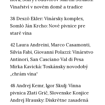
Vinařství v novém domě a tradice
38 Deszö Ekler: Vinársky komplex,
Somló Ján Krcho: Nové pivnice pre
staré vína
42 Laura Andreini, Marco Casamonti,
Silvia Fabi, Giovanni Polazzi: Vinárstvo
Antinori, San Casciano Val di Pesa
Mirka Kavická: Toskánsky novodobý
„chrám vína“
48 Andrej Kemr, Igor Skulj: Vínna
pivnica Zlati Grič, Slovenske Konjice
Andrej Hrausky: Diskrétne zasadená