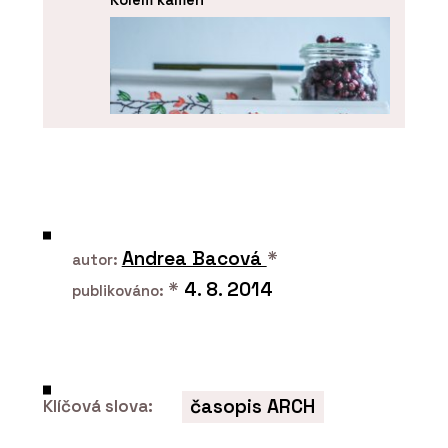
PRODUKTY
Andrea Bacová
*
Kachle K&K Poker - Kolem kamen
autor:
*
4. 8. 2014
publikováno:
časopis ARCH
Klíčová slova: