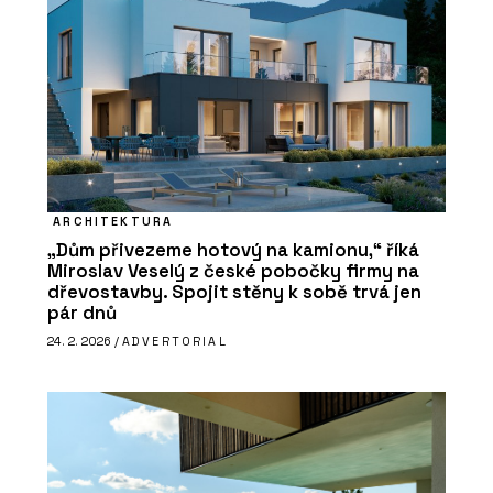
ARCHITEKTURA
„Dům přivezeme hotový na kamionu,“ říká
Miroslav Veselý z české pobočky firmy na
dřevostavby. Spojit stěny k sobě trvá jen
pár dnů
24. 2. 2026 /
ADVERTORIAL