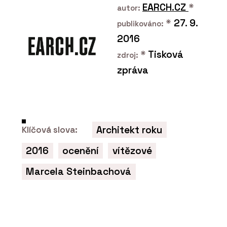
EARCH.CZ
*
autor:
*
27. 9.
publikováno:
2016
O FIRMĚ
*
Tisková
zdroj:
Sokol, Novák, Trojan,
zpráva
Doleček a partneři (SNTD)
Architekt roku
Klíčová slova:
2016
ocenění
vítězové
SLUŽBY
Marcela Steinbachová
Řešení sporů a arbitráže -
SNTD