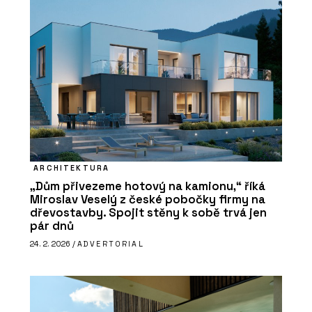
ARCHITEKTURA
„Dům přivezeme hotový na kamionu,“ říká
Miroslav Veselý z české pobočky firmy na
dřevostavby. Spojit stěny k sobě trvá jen
pár dnů
24. 2. 2026 /
ADVERTORIAL