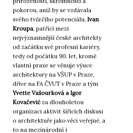
přirozeností, skromností a
pokorou, aniž by se vzdávala
svého tvůrčího potenciálu,
Ivan
Kroupa
, patřící mezi
nejvýznamnější české architekty
od začátku své profesní kariéry,
tedy od počátku 90. let, kromě
vlastní praxe se věnuje výuce
architektury na VŠUP v Praze,
dříve na FA ČVUT v Praze a tým
Yvette Vašourková a Igor
Kovačević
za dlouholetou
organizaci aktivit šířících diskusi
o architektuře jako věci veřejné, a
to na mezinárodní i