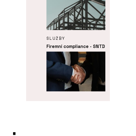
SLUŽBY
Firemní compliance - SNTD
SLUŽBY
Akvizice, fúze a
restrukturalizace - SNTD