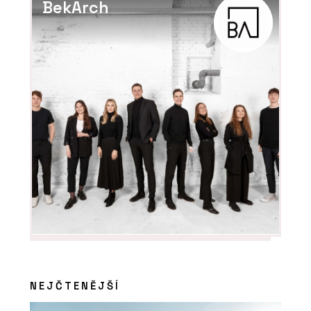
BekArch
NEJČTENĚJŠÍ