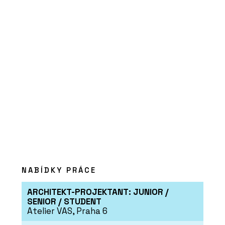
SLUŽBY
Právo životního prostředí
- SNTD
SLUŽBY
Veřejné zakázky - SNTD
NABÍDKY PRÁCE
ARCHITEKT-PROJEKTANT: JUNIOR /
SENIOR / STUDENT
Atelier VAS, Praha 6