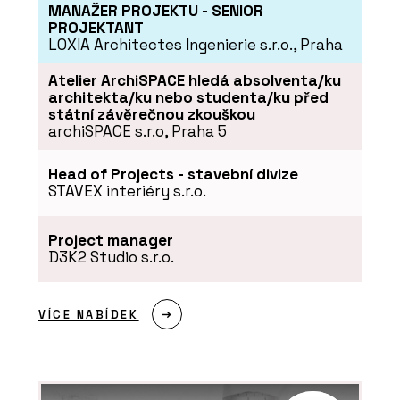
MANAŽER PROJEKTU - SENIOR
PROJEKTANT
LOXIA Architectes Ingenierie s.r.o., Praha
ČLÁNKY
Smlouva o dílo se stavební
Atelier ArchiSPACE hledá absolventa/ku
firmou. Hlavní je
architekta/ku nebo studenta/ku před
definovat, co chcete
státní závěrečnou zkouškou
archiSPACE s.r.o, Praha 5
Head of Projects - stavební divize
STAVEX interiéry s.r.o.
Project manager
D3K2 Studio s.r.o.
VÍCE NABÍDEK