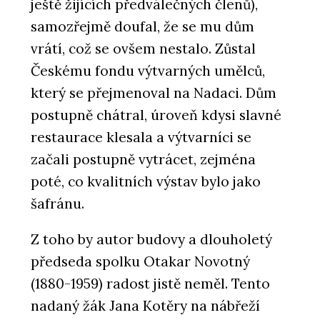
ještě žijících předválečných členů),
samozřejmě doufal, že se mu dům
vrátí, což se ovšem nestalo. Zůstal
Českému fondu výtvarných umělců,
který se přejmenoval na Nadaci. Dům
postupně chátral, úroveň kdysi slavné
restaurace klesala a výtvarníci se
začali postupně vytrácet, zejména
poté, co kvalitních výstav bylo jako
šafránu.
Z toho by autor budovy a dlouholetý
předseda spolku Otakar Novotný
(1880-1959) radost jistě neměl. Tento
nadaný žák Jana Kotěry na nábřeží