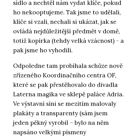
sídlo a nechtěl nám vydat klíče, pokud
ho nekooptujeme. Tak jsme to udělali,
klíče si vzali, nechali si ukázat, jak se
ovládá nejdůležitější předmět v domě,
totiž kopírka (tehdy velká vzácnost) - a
pak jsme ho vyhodili.
Odpoledne tam probíhala schůze nově
zřízeného Koordinačního centra OF,
které se pak přestěhovalo do divadla
Laterna magika ve sklepě paláce Adria.
Ve výstavní síni se mezitím malovaly
plakáty a transparenty (sám jsem
jeden pěkný vyrobil – bylo na něm
napsáno velkými písmeny