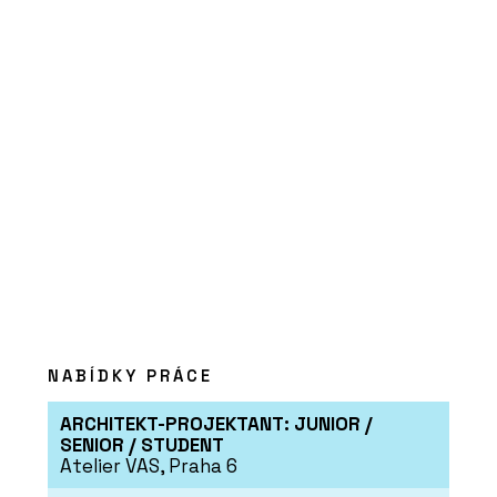
PRODUKTY
Překližka hevea - Plygroup
NABÍDKY PRÁCE
ARCHITEKT-PROJEKTANT: JUNIOR /
SENIOR / STUDENT
Atelier VAS, Praha 6