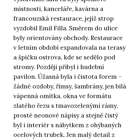
místnosti, kanceláře, kavárna a
francouzská restaurace, jejíž strop
vyzdobil Emil Filla. Směrem do ulice
byly orientovány obchody. Restaurace
v letním období expandovala na terasy
a špičku ostrova, kde se sedělo pod
stromy. Později přibyl i hudební
pavilon. Úžasná byla i čistota forem –
žádné ozdoby, římsy, šambrány, jen bílá
vápenná omítka, okna ve formátu
zlatého řezu s tmavozelenými rámy,
prosté neonové nápisy a stejně čistý
byl i interiér s nábytkem z ohýbaných
ocelových trubek. Jen malý detail z