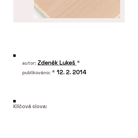
PRODUKTY
Buková překližka - Plygroup
Zdeněk Lukeš
*
autor:
*
12. 2. 2014
publikováno:
Klíčová slova:
O FIRMĚ
Plygroup s.r.o.