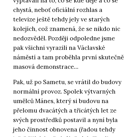
vyptávali na to, co se kde děje a co se
chystá, neboť oficiální rozhlas a
televize ještě tehdy jely ve starých
kolejích, což znamená, že se nikdo nic
nedozvěděl. Později odpoledne jsme
pak všichni vyrazili na Václavské
náměstí a tam proběhla první skutečně
masová demonstrace…
Pak, už po Sametu, se vrátil do budovy
normální provoz. Spolek výtvarných
umělců Mánes, který si budovu na
přelomu dvacátých a třicátých let ze
svých prostředků postavil a nyní byla
jeho činnost obnovena (řadou tehdy