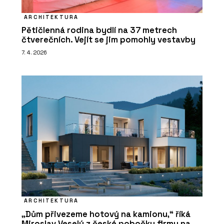
ARCHITEKTURA
Pětičlenná rodina bydlí na 37 metrech
čtverečních. Vejít se jim pomohly vestavby
7. 4. 2026
ARCHITEKTURA
„Dům přivezeme hotový na kamionu,“ říká
Miroslav Veselý z české pobočky firmy na