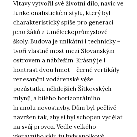
Vltavy vytvořil své životní dílo, navíc ve
funkcionalistickém stylu, který byl
charakteristický spíše pro generaci
jeho žáků z Uměleckoprůmyslové
školy. Budova je unikátní i technicky –
tvoří vlastně most mezi Slovanským
ostrovem a nábřežím. Krásný je i
kontrast dvou hmot – černé vertikály
renesanční vodárenské věže,
pozůstatku někdejších Šítkovských
mlýnů, a bílého horizontálního
hranolu novostavby. Dům byl pečlivě
navržen tak, aby si byl schopen vydělat
na svůj provoz. Vedle velkého
výstavního sálu tu byly spolkové