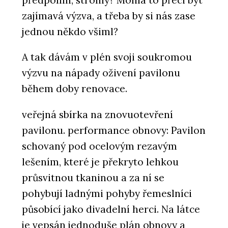
předpolím, stromy? Mohla to přeci být
zajímavá výzva, a třeba by si nás zase
jednou někdo všiml?
A tak dávám v plén svoji soukromou
výzvu na nápady oživení pavilonu
během doby renovace.
veřejná sbírka na znovuotevření
pavilonu. performance obnovy: Pavilon
schovaný pod ocelovým rezavým
lešením, které je překryto lehkou
průsvitnou tkaninou a za ní se
pohybují ladnými pohyby řemeslníci
působící jako divadelní herci. Na látce
je vepsán jednoduše plán obnovy a