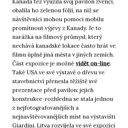
Kanada též využila svůj pavilon zvenčí,
obalila ho zelenou fólií, na níž se
návštěvníci mohou pomoci mobilu
promítnout výjevy z Kanady. Je to
narážka na filmový průmysl, který
nechává kanadské lokace často hrát ve
filmu úplně jiná města v jiných zemích.
Část expozice je možné
vidět on-line
.
Také USA ve své výstavě o dřevu ve
stavebnictví přenesla těžiště své
prezentace před pavilon: jejich
konstrukce-rozhledna se stala jednou
z nejfotografovanějších a
nejnavštěvovanějších míst na výstavišti
Giardini. Litva rozvíjela ve své expozici