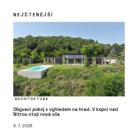
Sloupko-příčková, strukturální fasáda
MB-SR50N EFEKT - Aluprof
NEJČTENĚJŠÍ
ČLÁNKY
Bytová věž na pobřeží Portugalska.
Její fasáda vychází z rytmu lodních
kontejnerů
ARCHITEKTURA
Obývací pokoj s výhledem na hrad. V kopci nad
Nitrou stojí nová vila
9. 7. 2026