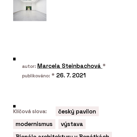
ČLÁNKY
V historickém centru Vratislavi stojí
luxusní bytový dům. Má výhled do
zeleně, volnočasové sportoviště a
wellness
Marcela Steinbachová
*
autor:
*
26. 7. 2021
publikováno:
český pavilon
Klíčová slova:
modernismus
výstava
PRODUKTY
Bienále architektury v Benátkách
Okenní a dveřní systém s tepelnou