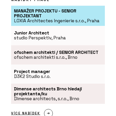
MANAŽER PROJEKTU - SENIOR
PRODUKTY
PROJEKTANT
LOXIA Architectes Ingenierie s.r.o., Praha
Okenní a dveřní systém s tepelnou
izolací MB-86N - Aluprof
Junior Architect
studio Perspektiv, Praha
ofschem architekti / SENIOR ARCHITECT
ofschem architekti s.r.o., Brno
Project manager
D3K2 Studio s.r.o.
ČLÁNKY
Dimense architects Brno hledají
Černá perla, klenot Ostravy, ve
projektanta/ku
kterém se lidé léčí
Dimense architects, s.r.o., Brno
VÍCE NABÍDEK