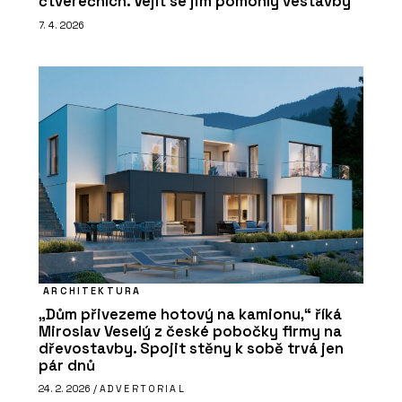
čtverečních. Vejít se jim pomohly vestavby
7. 4. 2026
ARCHITEKTURA
„Dům přivezeme hotový na kamionu,“ říká
Miroslav Veselý z české pobočky firmy na
dřevostavby. Spojit stěny k sobě trvá jen
pár dnů
24. 2. 2026 /
ADVERTORIAL