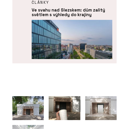
ČLÁNKY
Ve svahu nad Slezskem: dům zalitý
světlem s výhledy do krajiny
PRODUKTY
Okenní a dveřní systém MB-104
PASSIVE - Aluprof