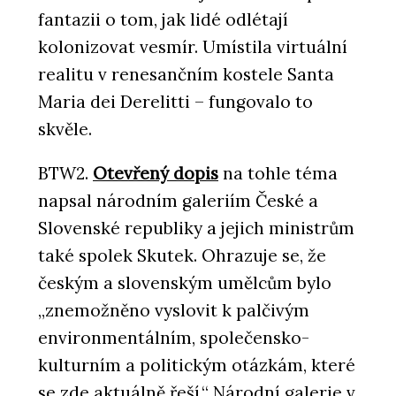
fantazii o tom, jak lidé odlétají
kolonizovat vesmír. Umístila virtuální
realitu v renesančním kostele Santa
Maria dei Derelitti – fungovalo to
skvěle.
BTW2.
Otevřený dopis
na tohle téma
napsal národním galeriím České a
Slovenské republiky a jejich ministrům
také spolek Skutek. Ohrazuje se, že
českým a slovenským umělcům bylo
„znemožněno vyslovit k palčivým
environmentálním, společensko-
kulturním a politickým otázkám, které
se zde aktuálně řeší.“ Národní galerie v