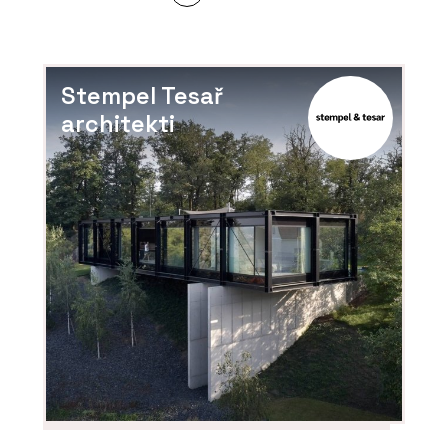
Stempel Tesař
architekti
PRODUKTY
Sloupko-příčková fasáda s vysokou
tepelnou izolací MB-MT50N - Aluprof
PRODUKTY