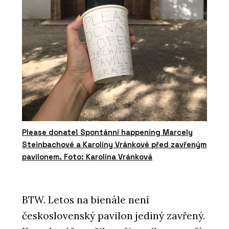
Please donate! Spontánní happening Marcely
Steinbachové a Karolíny Vránkové před zavřeným
pavilonem. Foto: Karolína Vránková
BTW. Letos na bienále není
československý pavilon jediný zavřený.