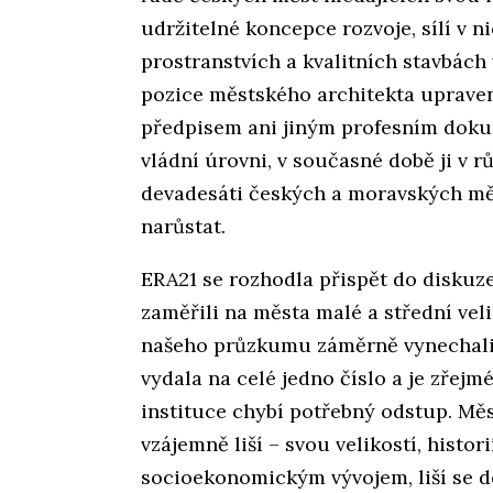
udržitelné koncepce rozvoje, sílí v n
prostranstvích a kvalitních stavbách
pozice městského architekta uprav
předpisem ani jiným profesním dok
vládní úrovni, v současné době ji v 
devadesáti českých a moravských měst
narůstat.
ERA21 se rozhodla přispět do diskuze
zaměřili na města malé a střední vel
našeho průzkumu záměrně vynechali;
vydala na celé jedno číslo a je zřejm
instituce chybí potřebný odstup. Měst
vzájemně liší – svou velikostí, histor
socioekonomickým vývojem, liší se d