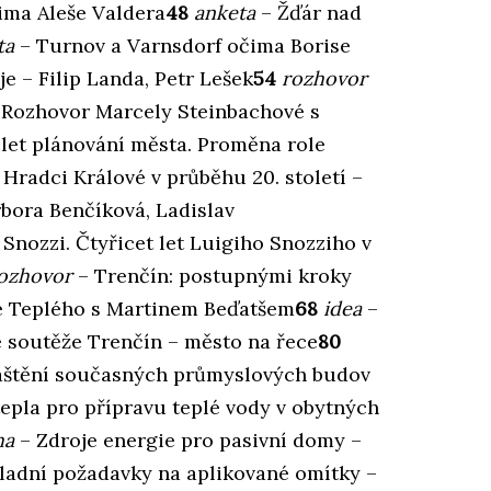
ima Aleše Valdera
48
anketa
– Žďár nad
ta
– Turnov a Varnsdorf očima Borise
je – Filip Landa, Petr Lešek
54
rozhovor
 Rozhovor Marcely Steinbachové s
 let plánování města. Proměna role
 Hradci Králové v průběhu 20. století –
bora Benčíková, Ladislav
nozzi. Čtyřicet let Luigiho Snozziho v
ozhovor
– Trenčín: postupnými kroky
 Teplého s Martinem Beďatšem
68
idea
–
é soutěže Trenčín – město na řece
80
áštění současných průmyslových budov
epla pro přípravu teplé vody v obytných
ha
– Zdroje energie pro pasivní domy –
ladní požadavky na aplikované omítky –