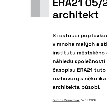
ERA21 05/
architekt
S rostoucí poptávkou
v mnoha malých a stř
institutu městského 
náhledu společnosti 
časopisu ERA21 tuto 
rozhovory s několika
architekta působí.
Zuzana Morávková
, 14. 11. 2016