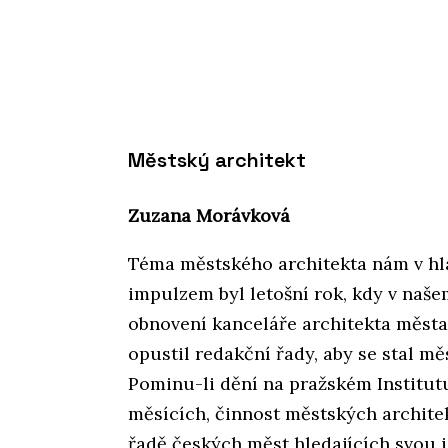
Městský architekt
Zuzana Morávková
Téma městského architekta nám v hlav
impulzem byl letošní rok, kdy v naš
obnovení kanceláře architekta měst
opustil redakční řady, aby se stal m
Pominu-li dění na pražském Institut
měsících, činnost městských archite
řadě českých měst hledajících svou 