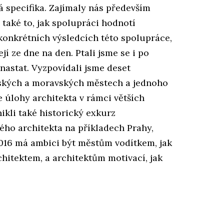
 specifika. Zajímaly nás především
 také to, jak spolupráci hodnotí
 konkrétních výsledcích této spolupráce,
jí ze dne na den. Ptali jsme se i po
astat. Vyzpovídali jsme deset
eských a moravských městech a jednoho
e úlohy architekta v rámci větších
kli také historický exkurz
ého architekta na příkladech Prahy,
016 má ambici být městům vodítkem, jak
hitektem, a architektům motivací, jak