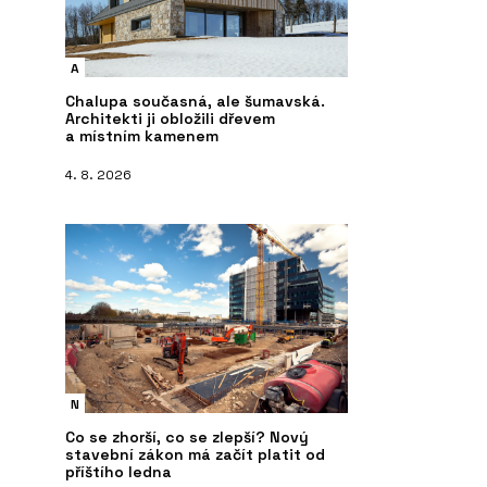
A
Chalupa současná, ale šumavská.
Architekti ji obložili dřevem
a místním kamenem
4. 8. 2026
N
Co se zhorší, co se zlepší? Nový
stavební zákon má začít platit od
příštího ledna