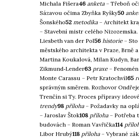
Michala Fišera
46
anketa
– Třeboň oč
Sázavou očima Zbyňka Ryšky
50
anke
Šonského
52
metodika
– Architekt kra
– Stavební mistr celého Nizozemska.
Liesbeth van der Pol
56
historie
– Sto
městského architekta v Praze, Brně a
Martina Koukalová, Milan Kudyn, Bar
Zikmund‑Lender
63
praxe
– Fenomén S
Monte Carassu – Petr Kratochvíl
65
r
správným směrem. Rozhovor Ondřeje
Trenčín si Ty. Proces přípravy ideov
trendy
98
příloha
– Požadavky na opl
– Jaroslav Štok
108
příloha
– Potřeba t
budovách – Roman Vavřička
114
přílo
Libor Hrubý
118
příloha
– Vybrané zák