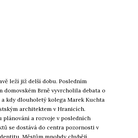
ě leží již delší dobu. Posledním
em domovském Brně vyvrcholila debata o
a a kdy dlouholetý kolega Marek Kuchta
ěstským architektem v Hranicích.
u plánování a rozvoje v posledních
ktů se dostává do centra pozornosti v
identitu. Městům mnohdy chybějí