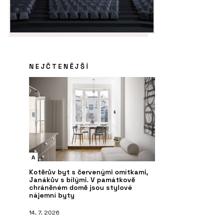
NEJČTENĚJŠÍ
A
Kotěrův byt s červenými omítkami,
Janákův s bílými. V památkově
chráněném domě jsou stylové
nájemní byty
14. 7. 2026