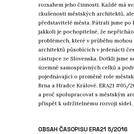
rozsahem jeho činnosti. Každé má svá
zkušenosti městských architektů, ale
představitelé města. Pátrali jsme po
jakkoli je pochopitelné, že nepřicháze
problémech, které v průběhu mohou n
architektů působících v jedenácti č
zástupce ze Slovenska. Dotkli jsme s
územně samosprávných celků a podni
pojednávající o proměně role městsk
Brna a Hradce Králové. ERA21 #05/2
a proč spolupracovat s městským arc
přispět k udržitelnému rozvoji sídel.
OBSAH ČASOPISU ERA21 5/2016