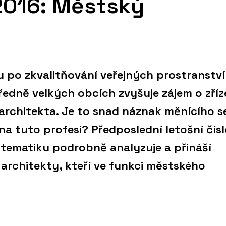
2016: Městský
 po zkvalitňování veřejných prostranství
edně velkých obcích zvyšuje zájem o zříz
architekta. Je to snad náznak měnícího s
na tuto profesi? Předposlední letošní čís
tematiku podrobně analyzuje a přináší
 architekty, kteří ve funkci městského