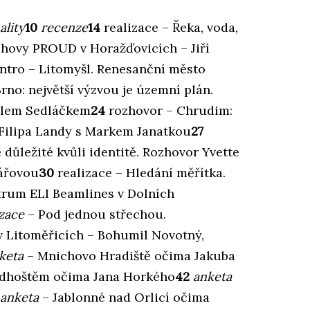
ality
10
recenze
14
realizace – Řeka, voda,
hovy PROUD v Horažďovicích – Jiří
ntro – Litomyšl. Renesanční město
rno: největší výzvou je územní plán.
alem Sedláčkem
24
rozhovor – Chrudim:
 Filipa Landy s Markem Janatkou
27
 důležité kvůli identitě. Rozhovor Yvette
ářovou
30
realizace – Hledání měřítka.
rum ELI Beamlines v Dolních
izace
– Pod jednou střechou.
 Litoměřicích – Bohumil Novotný,
keta
– Mnichovo Hradiště očima Jakuba
dhoštěm očima Jana Horkého
42
anketa
anketa
– Jablonné nad Orlicí očima