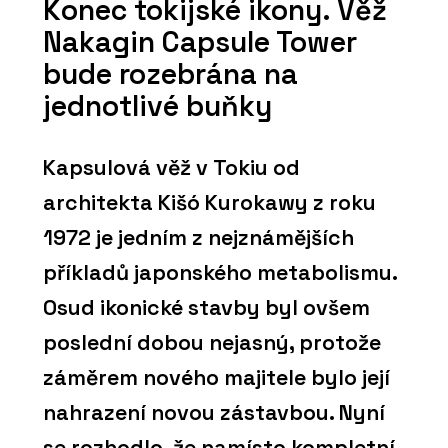
Konec tokijské ikony. Věž
Nakagin Capsule Tower
bude rozebrána na
jednotlivé buňky
Kapsulová věž v Tokiu od
architekta Kišó Kurokawy z roku
1972 je jedním z nejznámějších
příkladů japonského metabolismu.
Osud ikonické stavby byl ovšem
poslední dobou nejasný, protože
záměrem nového majitele bylo její
nahrazení novou zástavbou. Nyní
se rozhodlo, že namísto kompletní