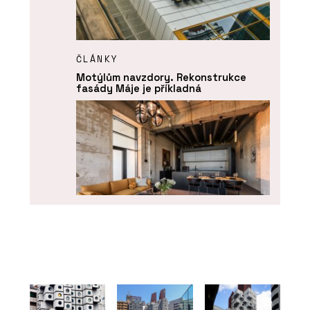
ČLÁNKY
Motýlům navzdory. Rekonstrukce
fasády Máje je příkladná
ČLÁNKY
Poválečná továrna na letecké
přístroje Microna se proměnila na
luxusní loftové bydlení s
autovýtahem a výhledem na Prahu