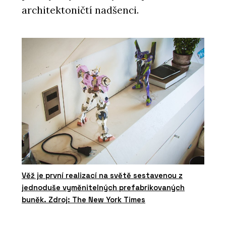
architektoničtí nadšenci.
Věž je první realizací na světě sestavenou z
jednoduše vyměnitelných prefabrikovaných
buněk. Zdroj: The New York Times