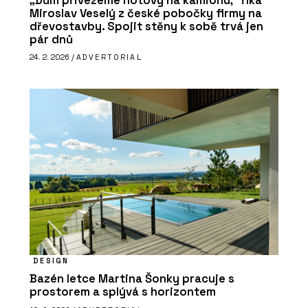
„Dům přivezeme hotový na kamionu,“ říká
Miroslav Veselý z české pobočky firmy na
dřevostavby. Spojit stěny k sobě trvá jen
pár dnů
24. 2. 2026 /
ADVERTORIAL
DESIGN
Bazén letce Martina Šonky pracuje s
prostorem a splývá s horizontem