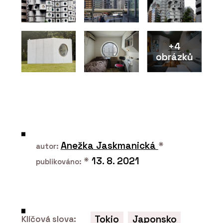
+4
obrázků
O FIRMĚ
Hi okna Hinton
Anežka Jaskmanická
*
autor:
*
13. 8. 2021
publikováno:
Tokio
Japonsko
Klíčová slova: