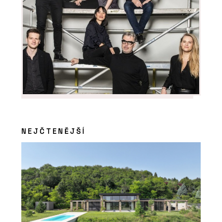
PRODUKTY
Luxusní vinylové dílce Allura - Forbo
Flooring Systems
NEJČTENĚJŠÍ