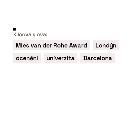
Klíčová slova:
PRODUKTY
Mies van der Rohe Award
Londýn
Sametový vinyl Flotex - Forbo
Flooring Systems
ocenění
univerzita
Barcelona
O FIRMĚ
Forbo Flooring Systems