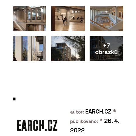
Funkční čisticí rohože Coral - Forbo
Flooring Systems
+7
obrázků
ČLÁNKY
Přírodní Marmoleum se se
socialistickým PVC nedá v ničem
srovnat, říká architekt René Dlesk.
Hodí se do paneláku, kanceláří i vily z
první republiky
EARCH.CZ
*
autor:
*
26. 4.
publikováno:
2022