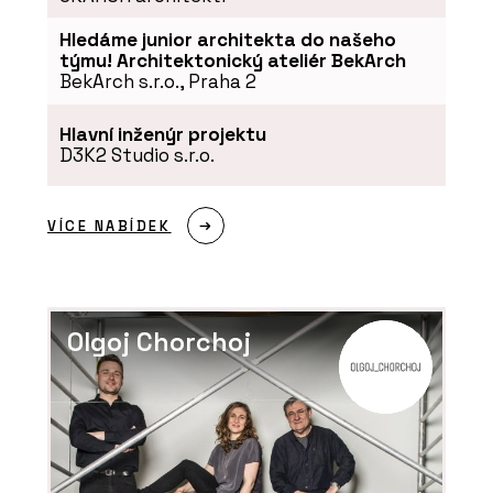
Hledáme junior architekta do našeho
PRODUKTY
týmu! Architektonický ateliér BekArch
BekArch s.r.o., Praha 2
Akustický vinyl Sarlon a Modul’Up -
Forbo Flooring Systems
Hlavní inženýr projektu
D3K2 Studio s.r.o.
VÍCE NABÍDEK
Olgoj Chorchoj
ČLÁNKY
Kanceláře společnosti ŠKODA AUTO v
moderním a trendy designu