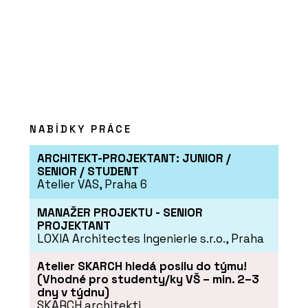
NABÍDKY PRÁCE
PRODUKTY
ARCHITEKT-PROJEKTANT: JUNIOR /
Linoleum na nábytek - Forbo Flooring
SENIOR / STUDENT
Systems
Atelier VAS, Praha 6
MANAŽER PROJEKTU - SENIOR
PROJEKTANT
LOXIA Architectes Ingenierie s.r.o., Praha
Atelier SKARCH hledá posilu do týmu!
(Vhodné pro studenty/ky VŠ – min. 2–3
dny v týdnu)
SKARCH architekti