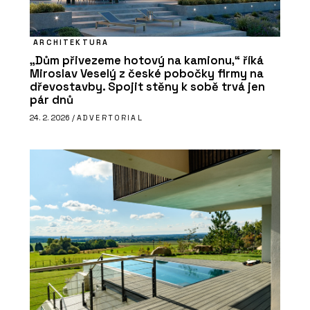
ARCHITEKTURA
„Dům přivezeme hotový na kamionu,“ říká
Miroslav Veselý z české pobočky firmy na
dřevostavby. Spojit stěny k sobě trvá jen
pár dnů
24. 2. 2026 /
ADVERTORIAL