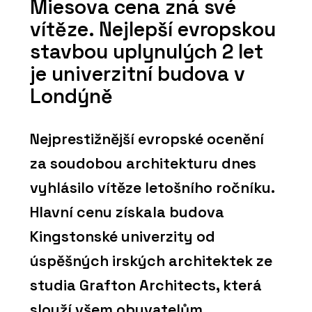
Miesova cena zná své
vítěze. Nejlepší evropskou
stavbou uplynulých 2 let
je univerzitní budova v
Londýně
Nejprestižnější evropské ocenění
za soudobou architekturu dnes
vyhlásilo vítěze letošního ročníku.
Hlavní cenu získala budova
Kingstonské univerzity od
úspěšných irských architektek ze
studia Grafton Architects, která
slouží všem obyvatelům.