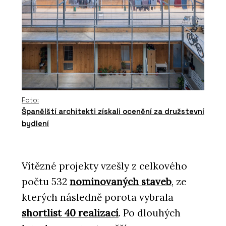
Foto:
Španělští architekti získali ocenění za družstevní
bydlení
Vítězné projekty vzešly z celkového
počtu 532
nominovaných staveb
, ze
kterých následně porota vybrala
shortlist 40 realizací
. Po dlouhých