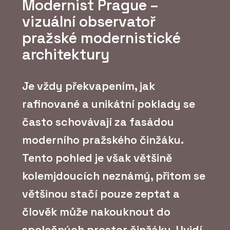
Modernist Prague –
vizuální observatoř
pražské modernistické
architektury
Je vždy překvapením, jak
rafinované a unikátní poklady se
často schovávají za fasádou
moderního pražského činžáku.
Tento pohled je však většině
kolemjdoucích neznámý, přitom se
většinou stačí pouze zeptat a
člověk může nakouknout do
společných prostor činžáku. Uvidí