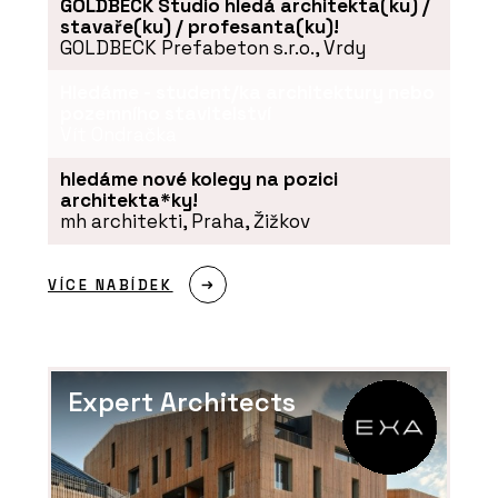
GOLDBECK Studio hledá architekta(ku) /
stavaře(ku) / profesanta(ku)!
GOLDBECK Prefabeton s.r.o., Vrdy
Hledáme - student/ka architektury nebo
pozemního stavitelství
Vít Ondračka
hledáme nové kolegy na pozici
architekta*ky!
mh architekti, Praha, Žižkov
VÍCE NABÍDEK
Expert Architects