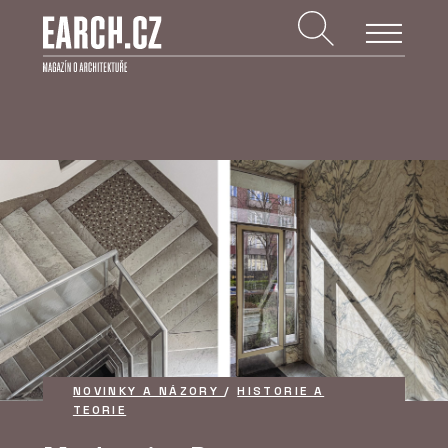
NOVINKY A NÁZORY
/
HISTORIE A
TEORIE