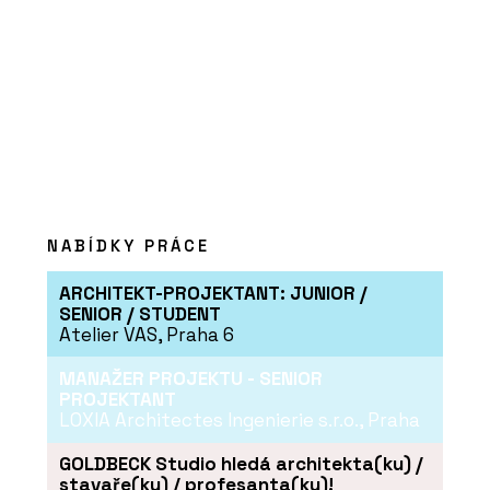
NABÍDKY PRÁCE
ARCHITEKT-PROJEKTANT: JUNIOR /
SENIOR / STUDENT
Atelier VAS, Praha 6
MANAŽER PROJEKTU - SENIOR
PROJEKTANT
LOXIA Architectes Ingenierie s.r.o., Praha
GOLDBECK Studio hledá architekta(ku) /
stavaře(ku) / profesanta(ku)!