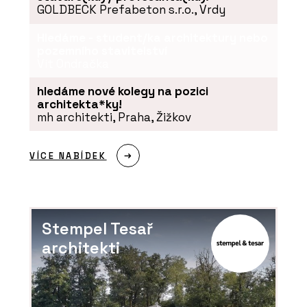
GOLDBECK Prefabeton s.r.o., Vrdy
Hledáme - student/ka architektury nebo
pozemního stavitelství
Vít Ondračka
hledáme nové kolegy na pozici
architekta*ky!
mh architekti, Praha, Žižkov
VÍCE NABÍDEK
Stempel Tesař
architekti