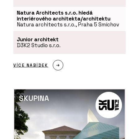
Natura Architects s.r.o. hledá
interiérového architekta/architektu
Natura architects s.r.o., Praha 5 Smíchov
Junior architekt
D3K2 Studio s.r.o.
ČLÁNKY
VÍCE NABÍDEK
„Monolit není jen technika, je to
řemeslo.“ Rozhovor s Romanem Polzem
z HINTONu o betonu, kreativitě a práci
s architekty
SKUPINA