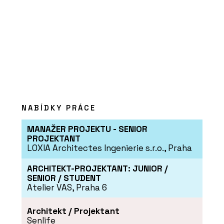
O FIRMĚ
Hinton a.s.
NABÍDKY PRÁCE
MANAŽER PROJEKTU - SENIOR
PROJEKTANT
LOXIA Architectes Ingenierie s.r.o., Praha
ARCHITEKT-PROJEKTANT: JUNIOR /
ČLÁNKY
SENIOR / STUDENT
Atelier VAS, Praha 6
„V jižních Čechách stavíme hlavně
byty. Ne proto, že bychom nechtěli
dělat nic jiného, ale protože takový je
Architekt / Projektant
trh,“ říká Pavel Míka z HINTONu
Senlife