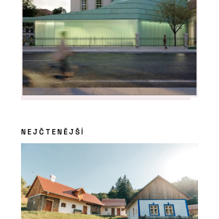
ČLÁNKY
„Stavíme na hraně možností. Parcely
jsou složitější a odborníků ubývá,“ říká
o zakládání staveb Radek Obst z
HINTONu
NEJČTENĚJŠÍ
ČLÁNKY
Ve stavebnictví chybí lidé a
technologie je nenahradí. Ředitelé
HINTON o tom, co dnes hýbe stavbami