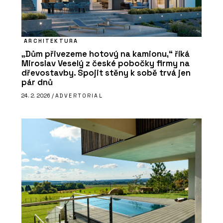
ARCHITEKTURA
„Dům přivezeme hotový na kamionu,“ říká
Miroslav Veselý z české pobočky firmy na
dřevostavby. Spojit stěny k sobě trvá jen
pár dnů
24. 2. 2026 /
ADVERTORIAL