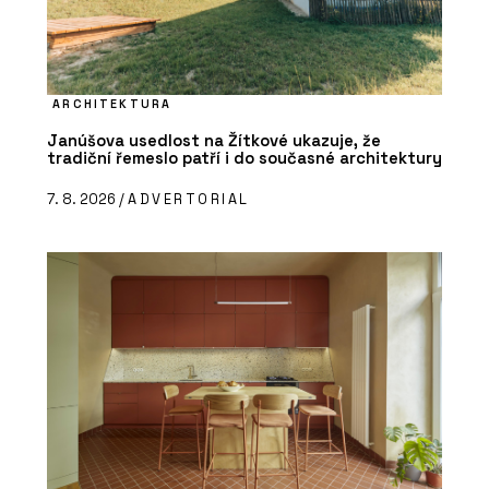
ARCHITEKTURA
Janúšova usedlost na Žítkové ukazuje, že
tradiční řemeslo patří i do současné architektury
7. 8. 2026 /
ADVERTORIAL
ČLÁNKY
Nový dům na starém místě. Rezidence
U Milosrdných přináší do historického
centra Prahy soudobou eleganci