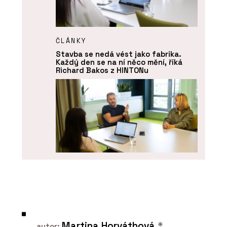
ČLÁNKY
Stavba se nedá vést jako fabrika.
Každý den se na ní něco mění, říká
Richard Bakos z HINTONu
ČLÁNKY
Fasáda Máje měla vypadat jako ta
původní. Technicky je ale úplně jinde,
říkají Jan Houdek a Ingrid Pernická z
Martina Horváthová
*
HINTONu
autor: