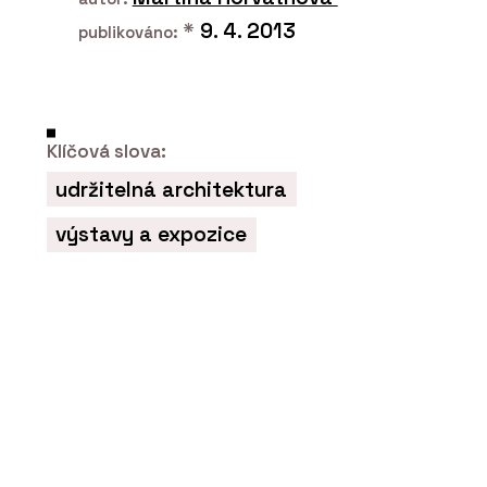
*
9. 4. 2013
publikováno:
Klíčová slova:
udržitelná architektura
výstavy a expozice
ČLÁNKY
Kolik stojí stavba, která ještě
neexistuje. Rozhovor s Jiřím
Podolským, technickým ředitelem z
HINTONu