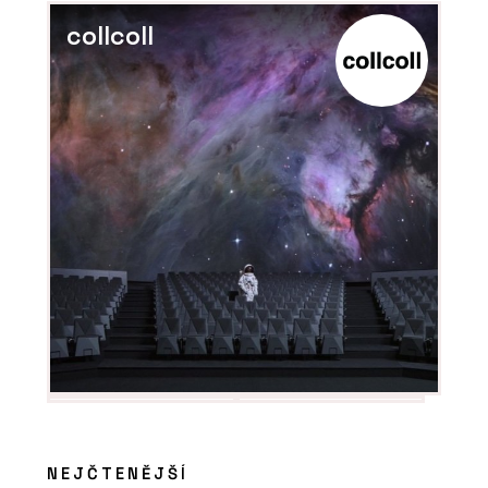
collcoll
PRODUKTY
Aplikace Twinmotion - CEGRA
ČLÁNKY
Nová verze vizualizačního programu
Twinmotion přináší funkce a
NEJČTENĚJŠÍ
vylepšení, která ocení architekti