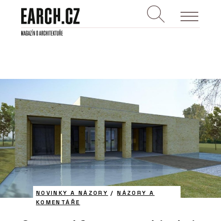
NOVINKY A NÁZORY
/
NÁZORY A
KOMENTÁŘE