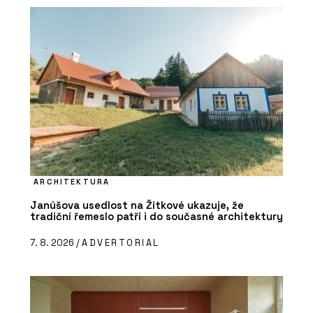
ČLÁNKY
Zvenku moderní a účelná
ARCHITEKTURA
architektura, uvnitř kvalitní prostory
pro výuku a velkorysé atrium – novou
Janúšova usedlost na Žítkové ukazuje, že
budovu ekonomické fakulty v Ostravě
tradiční řemeslo patří i do současné architektury
brzy zaplní studenti
7. 8. 2026 /
ADVERTORIAL