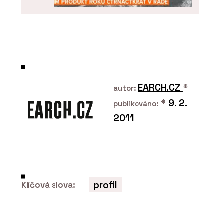
ČLÁNKY
ARCHICAD 29 – „bimování“ prakticky a
jednoduše
EARCH.CZ
*
autor:
*
9. 2.
publikováno:
2011
O FIRMĚ
profil
Klíčová slova:
Centrum pro podporu počítačové
grafiky ČR (CEGRA)