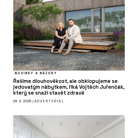
NOVINKY A NÁZORY
Řešíme dlouhověkost, ale obklopujeme se
jedovatým nábytkem, říká Vojtěch Juřenčák,
který se snaží stavět zdravě
24. 6. 2026 /
ADVERTORIAL