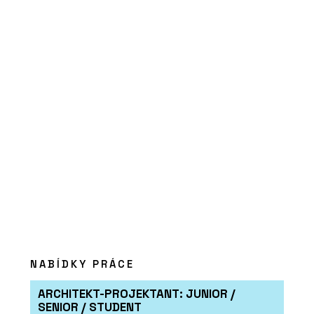
ČLÁNKY
Nový parkovací dům v Ostravě bude
mít hřiště na střeše a nabídne místa
pro auta, lidi i zeleň
NABÍDKY PRÁCE
ARCHITEKT-PROJEKTANT: JUNIOR /
SENIOR / STUDENT