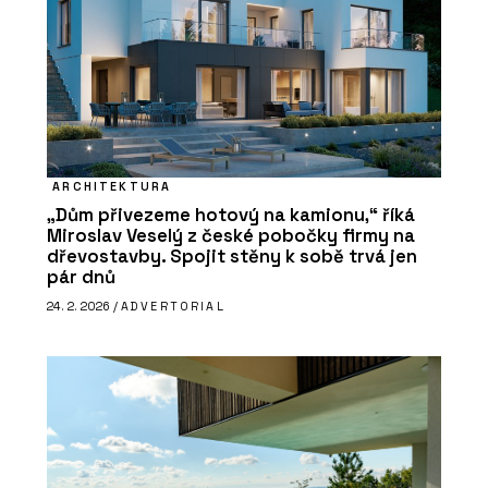
ARCHITEKTURA
„Dům přivezeme hotový na kamionu,“ říká
Miroslav Veselý z české pobočky firmy na
dřevostavby. Spojit stěny k sobě trvá jen
pár dnů
24. 2. 2026 /
ADVERTORIAL