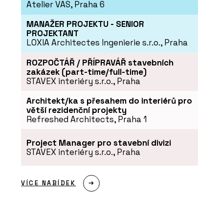
Atelier VAS, Praha 6
PRODUKTY
MANAŽER PROJEKTU - SENIOR
Program Artlantis RT²
PROJEKTANT
LOXIA Architectes Ingenierie s.r.o., Praha
ROZPOČTÁŘ / PŘÍPRAVÁŘ stavebních
zakázek (part-time/full-time)
STAVEX interiéry s.r.o., Praha
Architekt/ka s přesahem do interiérů pro
větší rezidenční projekty
Refreshed Architects, Praha 1
ČLÁNKY
Project Manager pro stavební divizi
Výukový portál CEGRA Learn –
STAVEX interiéry s.r.o., Praha
archicadovské know-how přímo od
zdroje
VÍCE NABÍDEK