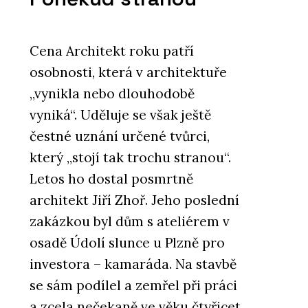
Cena Architekt roku patří
osobnosti, která v architektuře
„vynikla nebo dlouhodobě
vyniká“. Uděluje se však ještě
čestné uznání určené tvůrci,
který „stojí tak trochu stranou“.
Letos ho dostal posmrtně
architekt Jiří Zhoř. Jeho poslední
zakázkou byl dům s ateliérem v
osadě Údolí slunce u Plzně pro
investora – kamaráda. Na stavbě
se sám podílel a zemřel při práci
a zcela nečekaně ve věku čtyřicet