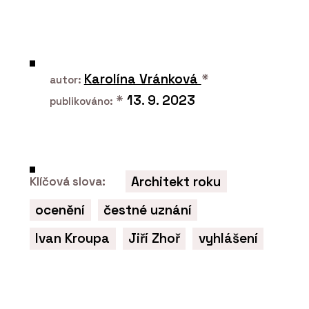
Karolína Vránková
*
autor:
*
13. 9. 2023
publikováno:
PRODUKTY
Tvrzený kámen Noble
Arctic Night –
TechniStone
Architekt roku
Klíčová slova:
ocenění
čestné uznání
Ivan Kroupa
Jiří Zhoř
vyhlášení
O FIRMĚ
TechniStone