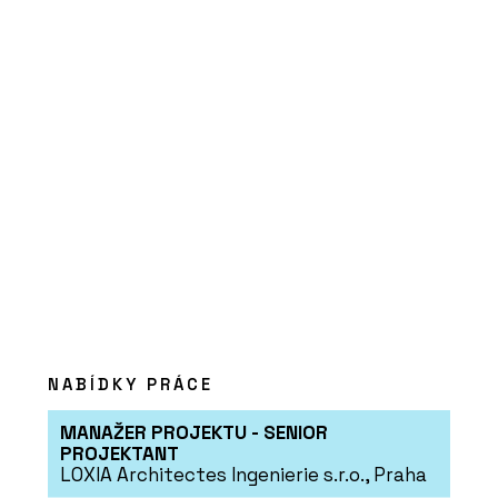
PRODUKTY
Tvrzený kámen Calacatta
Olympos - TechniStone
NABÍDKY PRÁCE
PRODUKTY
MANAŽER PROJEKTU - SENIOR
Tvrzený Kámen Morning
Daisy - TechniStone
PROJEKTANT
LOXIA Architectes Ingenierie s.r.o., Praha