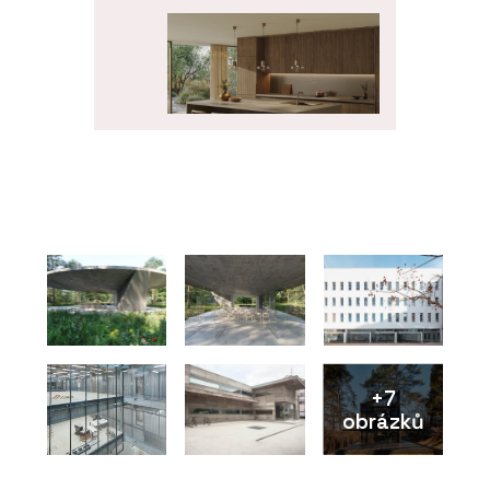
PRODUKTY
Tvrzený kámen Perlado
Bronze – TechniStone
+7
obrázků
PRODUKTY
Tvrzený kámen Nuova
Crema – TechniStone