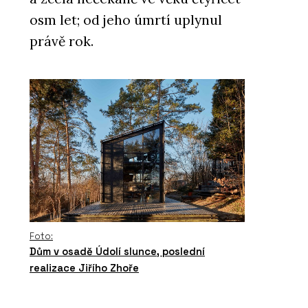
osm let; od jeho úmrtí uplynul
právě rok.
Foto:
Dům v osadě Údolí slunce, poslední
realizace Jiřího Zhoře