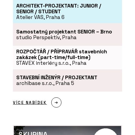
ARCHITEKT-PROJEKTANT: JUNIOR /
SENIOR / STUDENT
Atelier VAS, Praha 6
Samostatný projektant SENIOR – Brno
studio Perspektiv, Praha
PRODUKTY
Tvrzený Kámen Noble
ROZPOČTÁŘ / PŘÍPRAVÁŘ stavebních
Concrete Grey -
zakázek (part-time/full-time)
TechniStone
STAVEX interiéry s.r.o., Praha
STAVEBNÍ INŽENÝR / PROJEKTANT
archibase s.r.o., Praha 5
VÍCE NABÍDEK
PRODUKTY
Tvrzený kámen Noble
Quartzite - TechniStone
SKUPINA