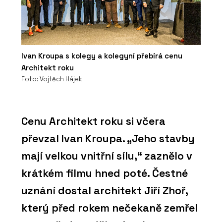
Ivan Kroupa s kolegy a kolegyní přebírá cenu
Architekt roku
Foto: Vojtěch Hájek
Cenu Architekt roku si včera
převzal Ivan Kroupa. „Jeho stavby
mají velkou vnitřní sílu,“ zaznělo v
krátkém filmu hned poté. Čestné
uznání dostal architekt Jiří Zhoř,
který před rokem nečekaně zemřel