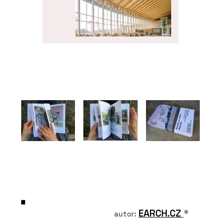
PRODUKTY
Vícevrstvé desky
NOVATOP SWP
PRODUKTY
Modulární systém
NOVATOP BLOCK
EARCH.CZ
*
autor: