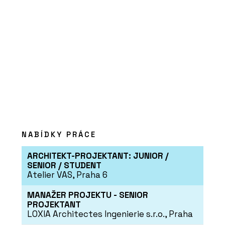
O FIRMĚ
AGROP NOVA a. s.
(NOVATOP)
NABÍDKY PRÁCE
ARCHITEKT-PROJEKTANT: JUNIOR /
PRODUKTY
SENIOR / STUDENT
Akustické panely NOVATOP
Atelier VAS, Praha 6
ACOUSTIC
MANAŽER PROJEKTU - SENIOR
PROJEKTANT
LOXIA Architectes Ingenierie s.r.o., Praha