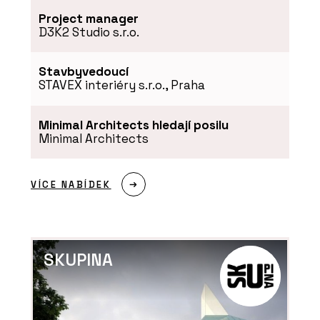
Project manager
D3K2 Studio s.r.o.
PRODUKTY
Stavbyvedoucí
Nosné desky s hranoly
STAVEX interiéry s.r.o., Praha
NOVATOP OPEN
Minimal Architects hledají posilu
Minimal Architects
VÍCE NABÍDEK
PRODUKTY
Konstrukční panely
NOVATOP CLT STANDARD
SKUPINA