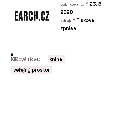
*
23. 5.
publikováno:
2020
*
Tisková
zdroj:
zpráva
PRODUKTY
Třívrstvé desky NOVATOP
FACADE
kniha
Klíčová slova:
veřejný prostor
PRODUKTY
Duté panely NOVATOP
ELEMENT