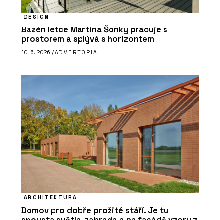
DESIGN
Bazén letce Martina Šonky pracuje s
prostorem a splývá s horizontem
10. 6. 2026 /
ADVERTORIAL
ARCHITEKTURA
Domov pro dobře prožité stáří. Je tu
spousta světla, zahrada a na fasádě vzory z