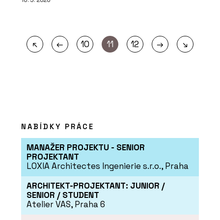
←
→
↖
10
11
12
↘
NABÍDKY PRÁCE
MANAŽER PROJEKTU - SENIOR
PROJEKTANT
LOXIA Architectes Ingenierie s.r.o., Praha
ARCHITEKT-PROJEKTANT: JUNIOR /
SENIOR / STUDENT
Atelier VAS, Praha 6