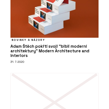
PRODUKTY
Koš Tubo - Urbania
NOVINKY A NÁZORY
Adam Štěch pokřtí svoji "bibli moderní
architektury" Modern Architecture and
Interiors
31. 7. 2020
ČLÁNKY
“Levná řešení jsou ta nejdražší,” říká
Petr Starý z firmy Urbania. Navrhují
lavičky a koše, které dlouho vydrží