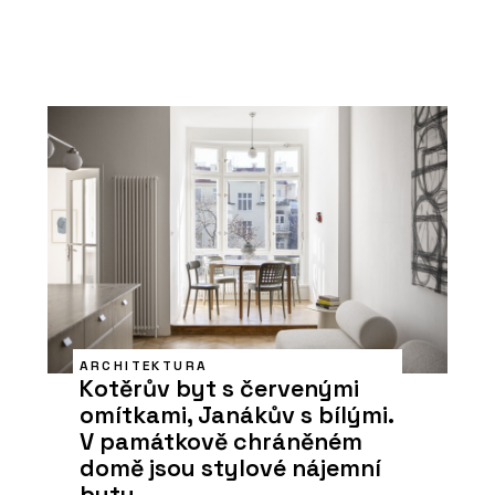
ARCHITEKTURA
Kotěrův byt s červenými
omítkami, Janákův s bílými.
V památkově chráněném
domě jsou stylové nájemní
byty