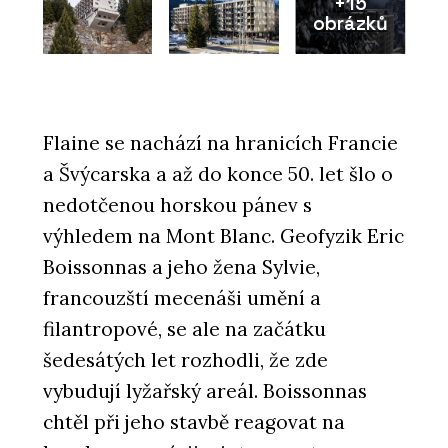
+15
obrázků
Flaine se nachází na hranicích Francie
a Švýcarska a až do konce 50. let šlo o
nedotčenou horskou pánev s
výhledem na Mont Blanc. Geofyzik Eric
Boissonnas a jeho žena Sylvie,
francouzští mecenáši umění a
filantropové, se ale na začátku
šedesátých let rozhodli, že zde
vybudují lyžařský areál. Boissonnas
chtěl při jeho stavbě reagovat na