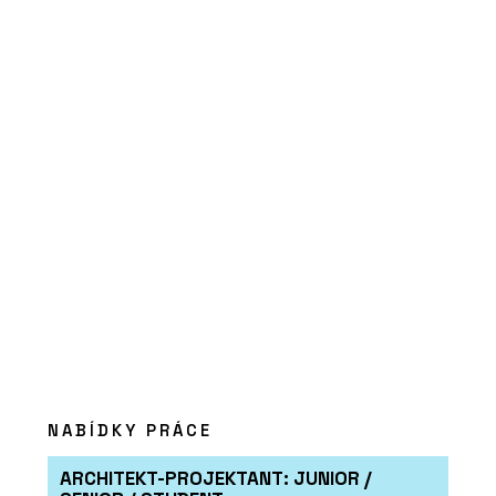
PRODUKTY
Vypínače a zásuvky ABB pro všechny
typy budov
NABÍDKY PRÁCE
ARCHITEKT-PROJEKTANT: JUNIOR /