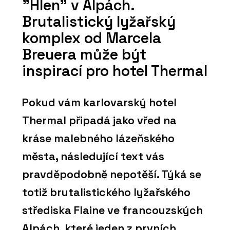
"Hlen" v Alpách.
Brutalistický lyžařský
komplex od Marcela
Breuera může být
inspirací pro hotel Thermal
Pokud vám karlovarský hotel
Thermal připadá jako vřed na
kráse malebného lázeňského
města, následující text vás
pravděpodobně nepotěší. Týká se
totiž brutalistického lyžařského
střediska Flaine ve francouzských
Alpách, které jeden z prvních