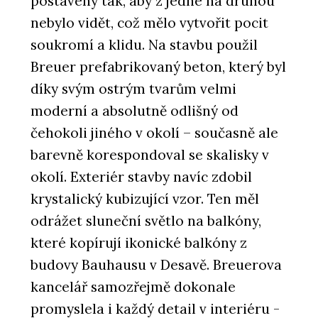
postaveny tak, aby z jedné na druhou
nebylo vidět, což mělo vytvořit pocit
soukromí a klidu. Na stavbu použil
Breuer prefabrikovaný beton, který byl
díky svým ostrým tvarům velmi
moderní a absolutně odlišný od
čehokoli jiného v okolí – současně ale
barevně korespondoval se skalisky v
okolí. Exteriér stavby navíc zdobil
krystalický kubizující vzor. Ten měl
odrážet sluneční světlo na balkóny,
které kopírují ikonické balkóny z
budovy Bauhausu v Desavě. Breuerova
kancelář samozřejmě dokonale
promyslela i každý detail v interiéru -