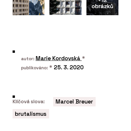
+12
obrázků
ČLÁNKY
Materiálová jedinečnost, autenticita
a udržitelnost v projektech
Marie Kordovská
*
autor:
*
25. 3. 2020
publikováno:
Marcel Breuer
Klíčová slova:
brutalismus
PRODUKTY
Multifunkční ovládací dotykový panel
OneTouch 7" - ABB