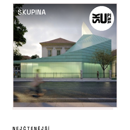
SKUPINA
PRODUKTY
Porcelánová kolekce Decento®
ČLÁNKY
Od teď můžete navrhovat chytré
domy jako standard. Jak?
NEJČTENĚJŠÍ