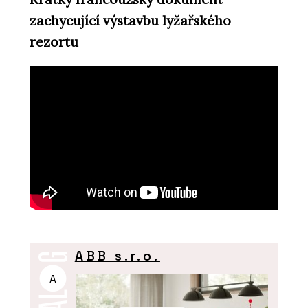
zachycující výstavbu lyžařského
rezortu
ABB s.r.o.
A