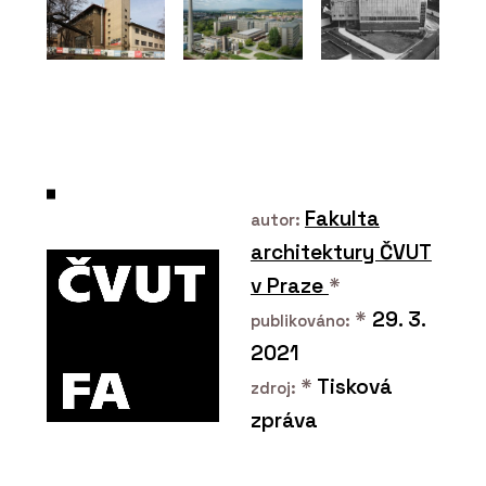
Pro+ - DOORNITE
Fakulta
autor:
architektury ČVUT
v Praze
*
*
29. 3.
publikováno:
2021
*
Tisková
zdroj:
zpráva