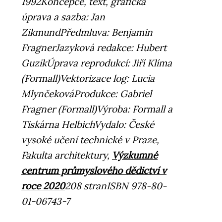
1992
Koncepce, text, grafická
úprava a sazba: Jan
Zikmund
Předmluva: Benjamin
Fragner
Jazyková redakce: Hubert
Guzik
Úprava reprodukcí: Jiří Klíma
(Formall)
Vektorizace log: Lucia
Mlynčeková
Produkce: Gabriel
Fragner (Formall)
Výroba: Formall a
Tiskárna Helbich
Vydalo: České
vysoké učení technické v Praze,
Fakulta architektury,
Výzkumné
centrum průmyslového dědictví v
roce 2020
208 stran
ISBN 978-80-
01-06743-7