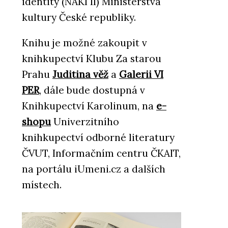
identity (NAKI II) Ministerstva
kultury České republiky.
Knihu je možné zakoupit v
knihkupectví Klubu Za starou
Prahu
Juditina věž
a
Galerii VI
PER
, dále bude dostupná v
Knihkupectví Karolinum, na
e-
shopu
Univerzitního
knihkupectví odborné literatury
ČVUT, Informačním centru ČKAIT,
na portálu iUmeni.cz a dalších
místech.