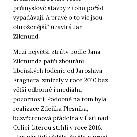
průmyslové stavby z toho pořád
vypadávají. A právě o to víc jsou
ohroženější,“ uzavírá Jan
Zikmund.
Mezi největší ztráty podle Jana
Zikmunda patří zbourání
libeňských loděnic od Jaroslava
Fragnera, zmizely v roce 2010 bez
větší odborné i mediální
pozornosti. Podobně na tom byla
realizace Zdeňka Plesníka,
bezvřetenová přádelna v Ústí nad
Orlicí, kterou strhli v roce 2016.
„Jen pár lidí vědělo, že šlo o první