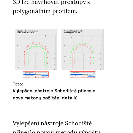
3D lze navrhovat prostupy s
polygonálním profilem.
Foto:
Vylepšení nástroje Schodiště přineslo
nové metody počítání detailů
Vylepšení nástroje Schodiště
přineslo novou metodu výpočtu