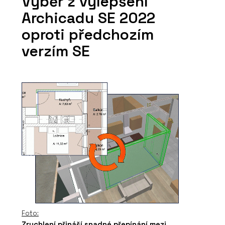
Výběr z vylepšení
Archicadu SE 2022
oproti předchozím
verzím SE
Foto:
Zrychlení přináší snadné přepínání mezi