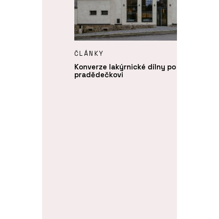
ČLÁNKY
Konverze lakýrnické dílny po
pradědečkovi
lodních