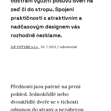
odstraní využití posuvů dveří na
zeď či do stropu. Spojení
praktičnosti s atraktivním a
nadčasovým designem vás
rozhodně nezklame.
JAP FUTURE s.r.o.
, 20. 7. 2023 / Advertorial
Přednosti jsou patrné na první
pohled. Jednokřídlé nebo
dvoukřídlé dveře se v tichosti
odsunou do strany a nezaberou