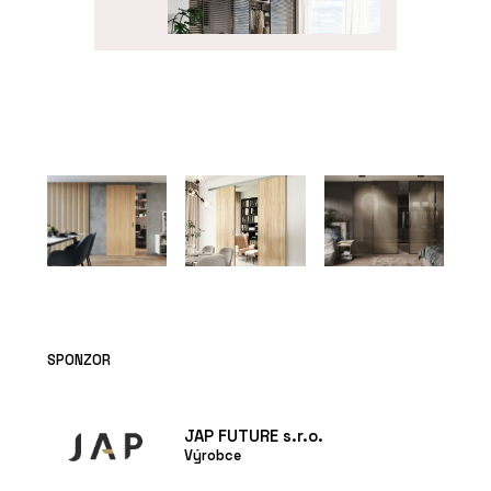
PRODUKTY
Dveře IDEA DOOR - JAP
ČLÁNKY
SPONZOR
Střešní nástavba
inspirovaná
funkcionalismem
JAP FUTURE s.r.o.
Výrobce