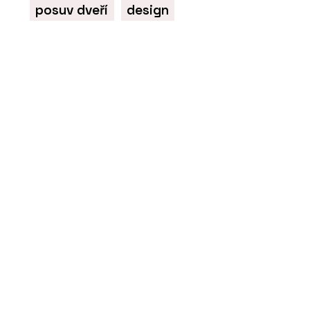
posuv dveří
design
ČLÁNKY
Moderní dům, na kterém
není potřeba nic měnit