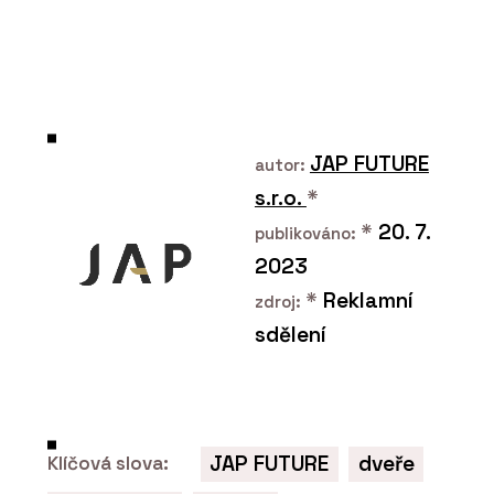
PRODUKTY
Dveře MASTER - JAP
JAP FUTURE
autor:
s.r.o.
*
*
20. 7.
publikováno:
2023
*
Reklamní
zdroj:
sdělení
ČLÁNKY
EFEKTA – obkladový
systém promyšlený do
všech detailů
JAP FUTURE
dveře
Klíčová slova: