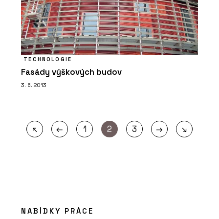
TECHNOLOGIE
Fasády výškových budov
3. 6. 2013
←
→
↖
1
2
3
↘
NABÍDKY PRÁCE