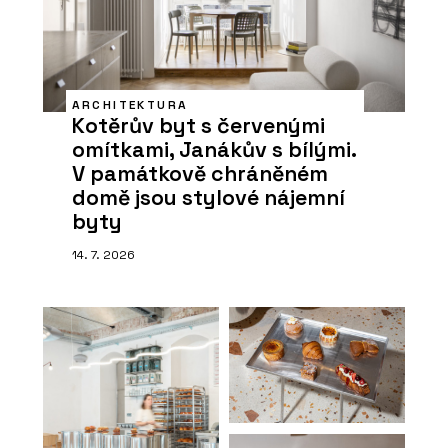
ARCHITEKTURA
Kotěrův byt s červenými
omítkami, Janákův s bílými.
V památkově chráněném
domě jsou stylové nájemní
byty
14. 7. 2026