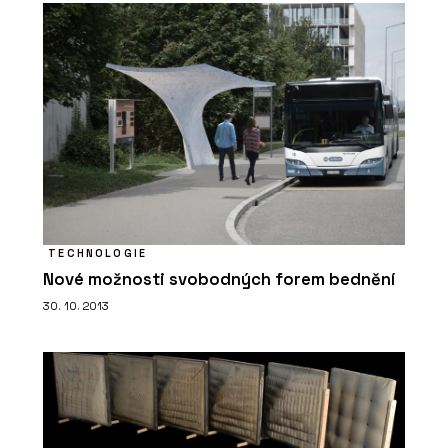
ČLÁNKY
Kavárna Vila 63
TECHNOLOGIE
Nové možnosti svobodných forem bednění
30. 10. 2013
ČLÁNKY
Secesní byt na nábřeží