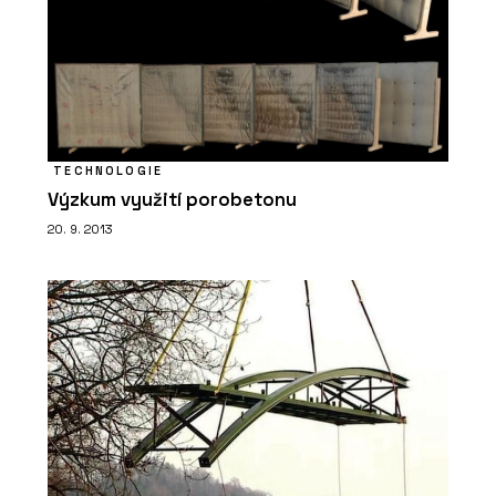
TECHNOLOGIE
ČLÁNKY
Výzkum využití porobetonu
Nic neodflákneme, to se v řemesle
20. 9. 2013
nevyplácí. S Lukášem Lédlem o výrobě
nábytku v Libčicích nad Vltavou