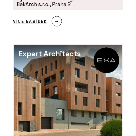
BekArch s.r.o., Praha 2
VÍCE NABÍDEK
Expert Architects
SLUŽBY
Akademie - ARCHITECT@WORK