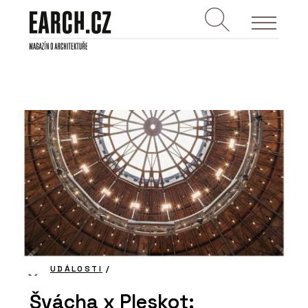
UDÁLOSTI
/
Švácha x Pleskot: