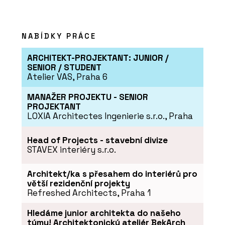
NABÍDKY PRÁCE
ARCHITEKT-PROJEKTANT: JUNIOR /
SLUŽBY
SENIOR / STUDENT
Fotografická výstava Project Wall –
Atelier VAS, Praha 6
ARCHITECT@WORK
MANAŽER PROJEKTU - SENIOR
PROJEKTANT
LOXIA Architectes Ingenierie s.r.o., Praha
Head of Projects - stavební divize
STAVEX interiéry s.r.o.
Architekt/ka s přesahem do interiérů pro
větší rezidenční projekty
Refreshed Architects, Praha 1
SLUŽBY
Výstava materiálů WISE HABIT -
Hledáme junior architekta do našeho
ARCHITECT@WORK
týmu! Architektonický ateliér BekArch