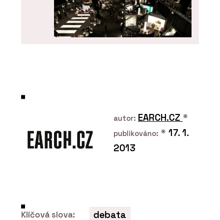
O FIRMĚ
ARCHITECT@WORK
EARCH.CZ
*
autor:
*
17. 1.
publikováno:
2013
ČLÁNKY
debata
Klíčová slova: