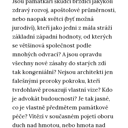
Jsou památkáři škůdci brzdící jakýkoli
zdravý rozvoj, apoštolové průměrnosti,
nebo naopak světci (byť možná
jurodiví), kteří jako jedni z mála stráží
základní západní hodnoty, od kterých
se většinová společnost podle
mnohých odvrací? A jsou opravdu
všechny nové zásahy do starých zdí
tak kongeniální? Nejsou architekti jen
falešnými proroky pokroku, kteří
tvrdohlavě prosazují vlastní vize? Kdo
je advokát budoucnosti? Je tak jasné,
co je vlastně předmětem památkové
péče? Vítězí v současném pojetí oboru
duch nad hmotou, nebo hmota nad