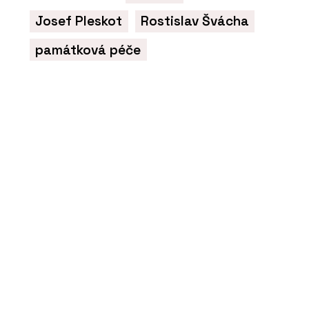
ARCHITECT@WORK poprvé v Česku: Je
to úplně jiný veletrh architektury a
Josef Pleskot
Rostislav Švácha
designu, říká jeho organizátorka
památková péče
ČLÁNKY
ARCHITECT@WORK se blíží. Veletrh v
Praze nabídne inovace, rovné
podmínky a setkání odborníků