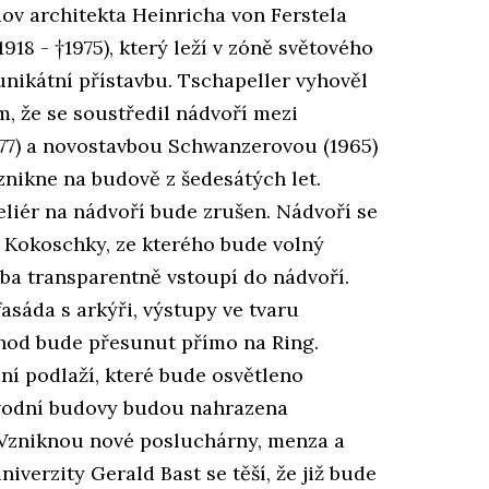
v architekta Heinricha von Ferstela
918 - †1975), který leží v zóně světového
unikátní přístavbu. Tschapeller vyhověl
 že se soustředil nádvoří mezi
77) a novostavbou Schwanzerovou (1965)
znikne na budově z šedesátých let.
eliér na nádvoří bude zrušen. Nádvoří se
 Kokoschky, ze kterého bude volný
vba transparentně vstoupí do nádvoří.
asáda s arkýři, výstupy ve tvaru
chod bude přesunut přímo na Ring.
í podlaží, které bude osvětleno
ůvodní budovy budou nahrazena
Vzniknou nové posluchárny, menza a
univerzity Gerald Bast se těší, že již bude