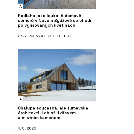
A
Podlaha jako louka. V domově
seniorů v Novém Bydžově se chodí
po vylisovaných květinách
23. 7. 2026 /
ADVERTORIAL
A
Chalupa současná, ale šumavská.
Architekti ji obložili dřevem
a místním kamenem
4. 8. 2026