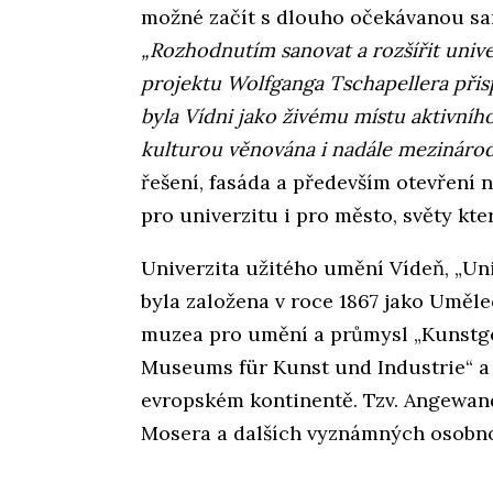
možné začít s dlouho očekávanou san
„Rozhodnutím sanovat a rozšířit univ
projektu Wolfganga Tschapellera přisp
byla Vídni jako živému místu aktivníh
kulturou věnována i nadále mezináro
řešení, fasáda a především otevření 
pro univerzitu i pro město, světy kter
Univerzita užitého umění Vídeň, „Un
byla založena v roce 1867 jako Umě
muzea pro umění a průmysl „Kunstg
Museums für Kunst und Industrie“ a 
evropském kontinentě. Tzv. Angewand
Mosera a dalších vyznámných osobno