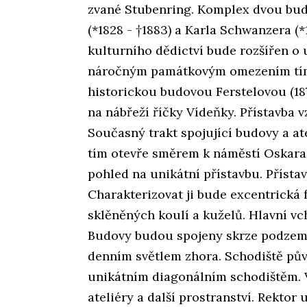
zvané Stubenring. Komplex dvou budo
(*1828 - †1883) a Karla Schwanzera (*1
kulturního dědictví bude rozšířen o 
náročným památkovým omezením tím,
historickou budovou Ferstelovou (18
na nábřeží říčky Vídeňky. Přístavba v
Současný trakt spojující budovy a at
tím otevře směrem k náměstí Oskara
pohled na unikátní přístavbu. Přísta
Charakterizovat ji bude excentrická f
sklěněných koulí a kuželů. Hlavní v
Budovy budou spojeny skrze podzemn
denním světlem zhora. Schodiště p
unikátním diagonálním schodištěm. 
ateliéry a další prostranství. Rektor 