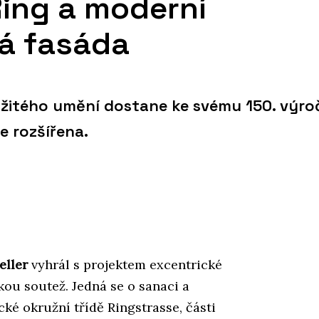
ing a moderní
á fasáda
užitého umění dostane ke svému 150. výro
 rozšířena.
eller
vyhrál s projektem excentrické
ou soutež. Jedná se o sanaci a
cké okružní třídě Ringstrasse, části