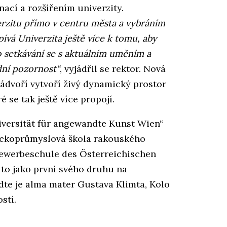
ací a rozšířením univerzity.
erzitu přímo v centru města a vybráním
ívá Univerzita ještě více k tomu, aby
o setkávání se s aktuálním uměním a
dní pozornost“
, vyjádřil se rektor. Nová
nádvoří vytvoří živý dynamický prostor
é se tak ještě více propojí.
iversität für angewandte Kunst Wien“
leckoprůmyslová škola rakouského
ewerbeschule des Österreichischen
to jako první svého druhu na
te je alma mater Gustava Klimta, Kolo
stí.