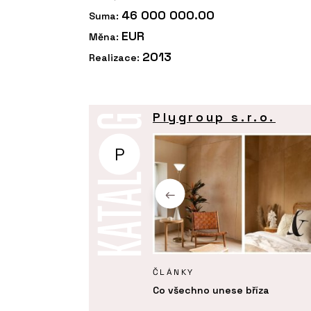
46 000 000.00
Suma:
EUR
Měna:
2013
Realizace:
Plygroup s.r.o.
P
KTY
ČLÁNKY
ka akát/eukalyptus -
Co všechno unese bříza
p