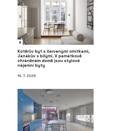
A
Kotěrův byt s červenými omítkami,
Janákův s bílými. V památkově
chráněném domě jsou stylové
nájemní byty
14. 7. 2026