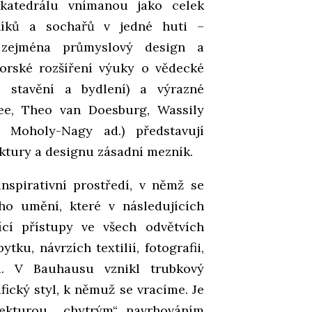
 katedrálu vnímanou jako celek
eníků a sochařů v jedné huti –
ý zejména průmyslový design a
torské rozšíření výuky o vědecké
e stavění a bydlení) a výrazné
lee, Theo van Doesburg, Wassily
ó Moholy-Nagy ad.) představují
ktury a designu zásadní mezník.
nspirativní prostředí, v němž se
ho umění, které v následujících
jící přístupy ve všech odvětvích
ku, návrzích textilií, fotografii,
ad. V Bauhausu vznikl trubkový
ický styl, k němuž se vracíme. Je
tekturou, „chytrým“ navrhováním