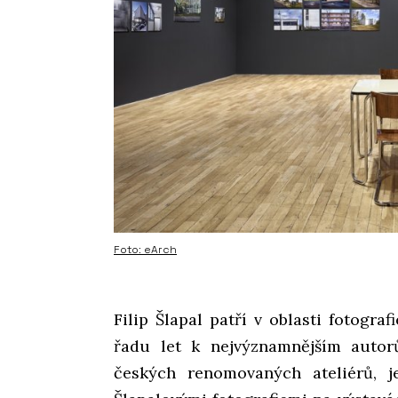
Foto: eArch
Filip Šlapal patří v oblasti fotogra
řadu let k nejvýznamnějším autor
českých renomovaných ateliérů, j