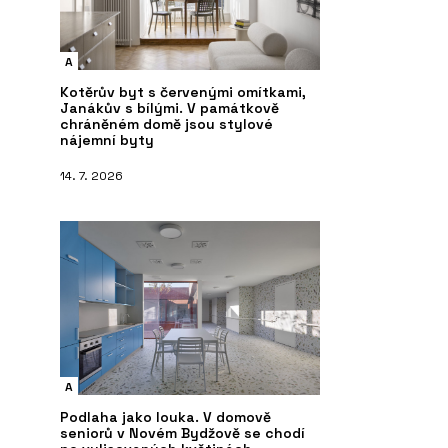
A
Kotěrův byt s červenými omítkami,
Janákův s bílými. V památkově
chráněném domě jsou stylové
nájemní byty
14. 7. 2026
A
Podlaha jako louka. V domově
seniorů v Novém Bydžově se chodí