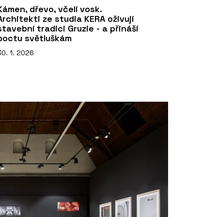
Kámen, dřevo, včelí vosk.
Architekti ze studia KERA oživují
stavební tradici Gruzie - a přináší
poctu světluškám
30. 1. 2026