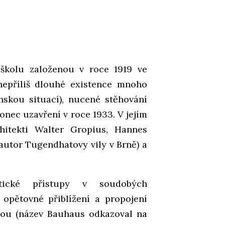
školu založenou v roce 1919 ve
nepříliš dlouhé existence mnoho
nskou situací), nucené stěhování
onec uzavření v roce 1933. V jejím
chitekti Walter Gropius, Hannes
autor Tugendhatovy vily v Brně) a
istické přístupy v soudobých
opětovné přiblížení a propojení
bou (název Bauhaus odkazoval na