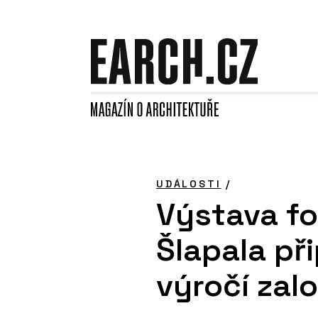
UDÁLOSTI
/
Výstava fo
Šlapala př
výročí zal