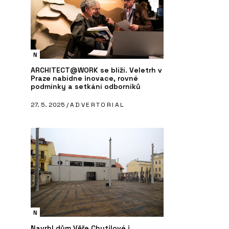
N
ARCHITECT@WORK se blíží. Veletrh v
Praze nabídne inovace, rovné
podmínky a setkání odborníků
27. 5. 2025 /
ADVERTORIAL
N
Navrhl dům Věře Chytilové i