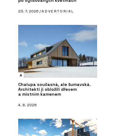
po vylisovaných květinách
23. 7. 2026 /
ADVERTORIAL
A
Chalupa současná, ale šumavská.
Architekti ji obložili dřevem
a místním kamenem
4. 8. 2026