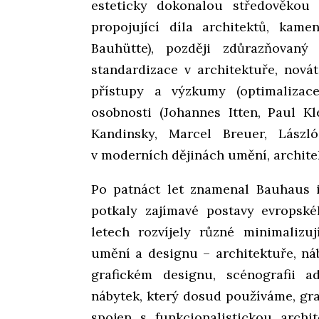
esteticky dokonalou středověkou
propojující díla architektů, kam
Bauhütte), později zdůrazňovan
standardizace v architektuře, nová
přístupy a výzkumy (optimalizac
osobnosti (Johannes Itten, Paul K
Kandinsky, Marcel Breuer, Lászl
v moderních dějinách umění, archite
Po patnáct let znamenal Bauhaus i
potkaly zajímavé postavy evropské
letech rozvíjely různé minimalizu
umění a designu – architektuře, nábyt
grafickém designu, scénografii 
nábytek, který dosud používáme, graf
spojen s funkcionalistickou archi