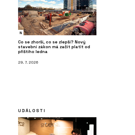
N
Co se zhorší, co se zlepší? Nový
stavební zákon má začít platit od
příštího ledna
29. 7. 2026
UDÁLOSTI