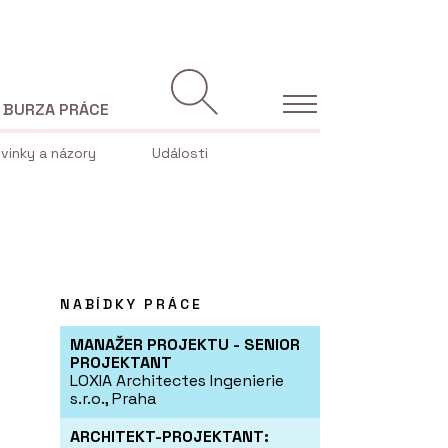
BURZA PRÁCE
vinky a názory
Události
NABÍDKY PRÁCE
MANAŽER PROJEKTU - SENIOR
PROJEKTANT
LOXIA Architectes Ingenierie
s.r.o., Praha
ARCHITEKT-PROJEKTANT: