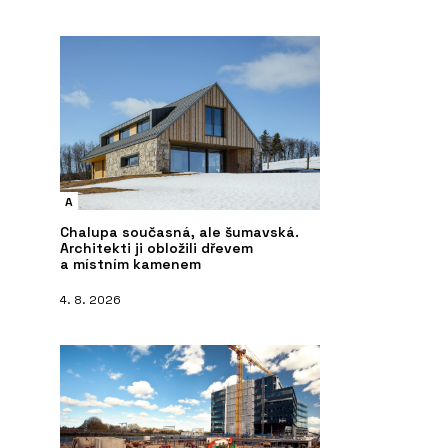
A
Chalupa současná, ale šumavská.
Architekti ji obložili dřevem
a místním kamenem
4. 8. 2026