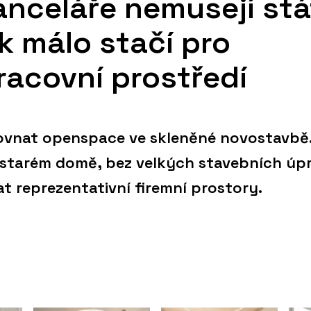
anceláře nemusejí stá
ak málo stačí pro
racovní prostředí
rovnat openspace ve skleněné novostavbě
e starém domě, bez velkých stavebních úp
t reprezentativní firemní prostory.