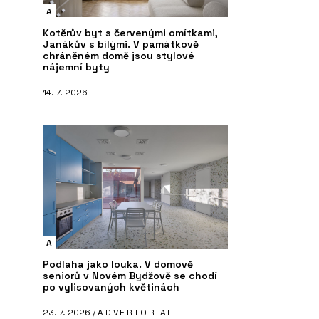
A
Kotěrův byt s červenými omítkami,
Janákův s bílými. V památkově
chráněném domě jsou stylové
nájemní byty
14. 7. 2026
A
Podlaha jako louka. V domově
seniorů v Novém Bydžově se chodí
po vylisovaných květinách
23. 7. 2026 /
ADVERTORIAL