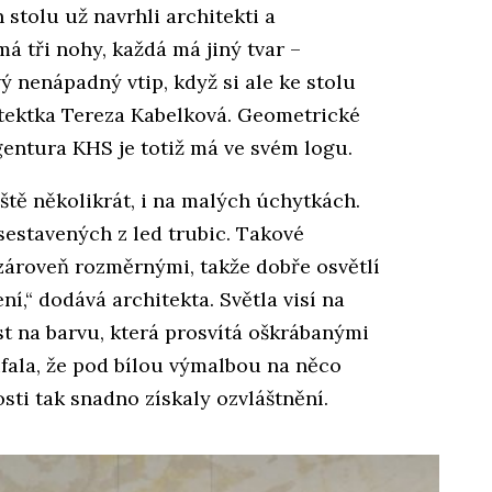
 stolu už navrhli architekti a
 má tři nohy, každá má jiný tvar –
vý nenápadný vtip, když si ale ke stolu
hitektka Tereza Kabelková. Geometrické
gentura KHS je totiž má ve svém logu.
ště několikrát, i na malých úchytkách.
 sestavených z led trubic. Takové
 zároveň rozměrnými, takže dobře osvětlí
ní,“ dodává architekta. Světla visí na
t na barvu, která prosvítá oškrábanými
ufala, že pod bílou výmalbou na něco
sti tak snadno získaly ozvláštnění.