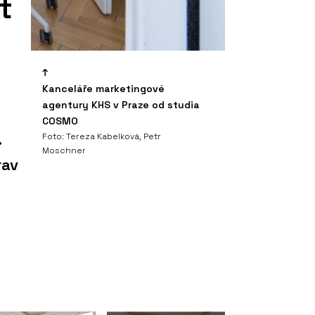
t
Kanceláře marketingové
agentury KHS v Praze od studia
COSMO
.
Foto: Tereza Kabelková, Petr
Moschner
rav