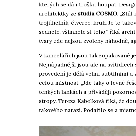
kterých se dá i trošku houpat. Design
architektky ze
studia COSMO
. „Stůl
trojúhelník, čtverec, kruh. Je to tako
sednete, všimnete si toho,“ říká arc
tvary zde nejsou zvoleny náhodně, a
V kancelářích jsou tak zopakované je
Nejnápadnější jsou ale na svítidlech
provedení je dělá velmi subtilními a
celou místnost. „Jde taky o levné řeše
tenkých lankách a přivádějí pozornos
stropy. Tereza Kabelková říká, že do
takového narazí. Podařilo se a místno