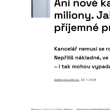
Ani nové k
miliony. J
příjemné p
Kancelář nemusí se 
Nepříliš nákladné, v
– i tak mohou vypada
Adéla Vaculíková
, 23. 1. 2024